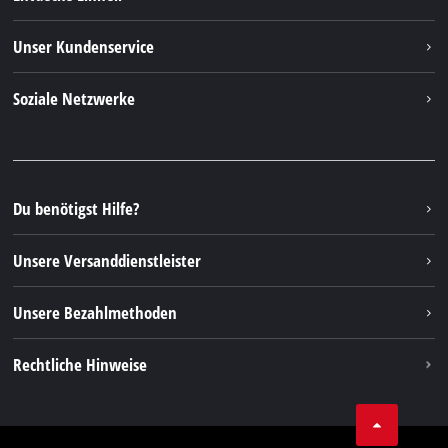
Einhell weltweit
Unser Kundenservice
Über uns
Kontakt
Soziale Netzwerke
Nachhaltigkeit
Garantien & Produktregistrierung
Presseportal
Facebook
Ersatzteile & Bedienungsanleitungen
YouTube
Reparaturservice
Instagram
Du benötigst Hilfe?
FAQs
TikTok
Rücksendungen / Widerruf
Unsere Versanddienstleister
Pinterest
Verpackungsrichtlinien
Linkedin
Unsere Bezahlmethoden
Hinweise zur Batterieentsorgung
Vertrag widerrufen
Rechtliche Hinweise
AGB
Datenschutz