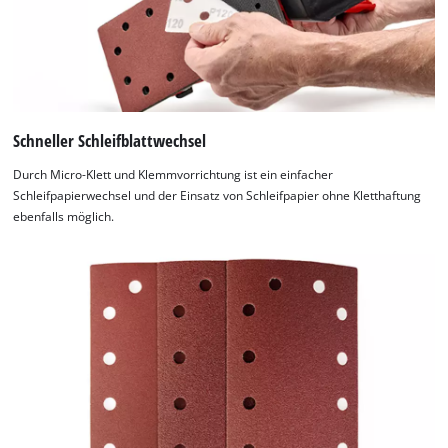
list
of
technologies
used.
Powered
by
Schneller Schleifblattwechsel
Usercentrics
Durch Micro-Klett und Klemmvorrichtung ist ein einfacher
Consent
Schleifpapierwechsel und der Einsatz von Schleifpapier ohne Kletthaftung
Management
ebenfalls möglich.
Platform