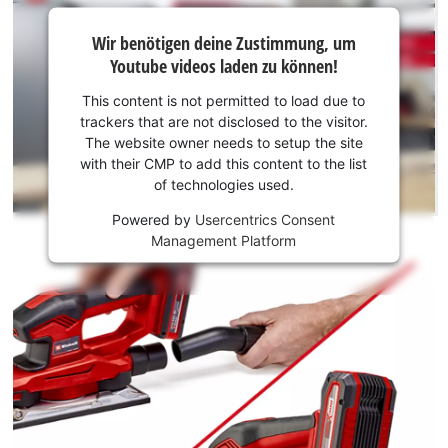
Wir
Wir benötigen deine Zustimmung, um
benötigen
Youtube videos laden zu können!
deine
Zustimmung,
This content is not permitted to load due to
um Youtube
trackers that are not disclosed to the visitor.
laden zu
The website owner needs to setup the site
können!
with their CMP to add this content to the list
of technologies used.
This
Powered by
Usercentrics Consent
content
Management Platform
is
not
permitted
to
load
due
to
trackers
that
are