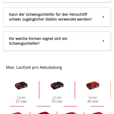
Kann der Schwingschleifer für den Feinschliff
schwer zugänglicher Stellen verwendet werden?
Wir benötigen deine Zustimmung, um
Für welche Formen eignet sich ein
Google Maps laden zu können!
Schwingschleifer?
This content is not permitted to load due
to trackers that are not disclosed to the
visitor. The website owner needs to setup
the site with their CMP to add this content
to the list of technologies used.
Powered by
Usercentrics Consent
Management Platform