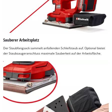
not
disclosed
to
the
visitor.
The
website
owner
Sauberer Arbeitsplatz
needs
to
Der Staubfangsack sammelt anfallenden Schleifstaub auf. Optional bietet
setup
der Staubsaugeranschluss maximale Sauberkeit auf der Arbeitsfläche.
the
site
with
their
CMP
to
add
this
content
to
the