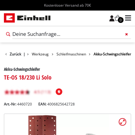
Kostenloser Versand ab 70€
0
Produkte
Zurück
|
Werkzeug
Schleifmaschinen
Akku-Schwingschleifer
Akku-Schwingschleifer
TE-OS 18/230 Li Solo
Art.-Nr:
4460720
EAN:
4006825642728