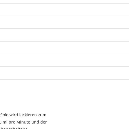
visitor. The website owner needs to setup
the site with their CMP to add this content
to the list of technologies used.
Powered by
Usercentrics Consent
Management Platform
-Solo wird lackieren zum
50 ml pro Minute und der