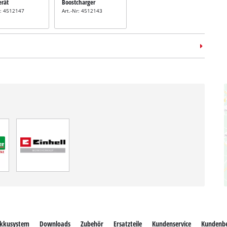
erät
Boostcharger
r: 4512147
Art.-Nr: 4512143
kkusystem
Downloads
Zubehör
Ersatzteile
Kundenservice
Kundenb