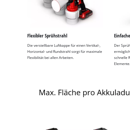
Flexibler Sprühstrahl
Einfach
Die verstellbare Luftkappe für einen Vertikal-,
Der Sprüh
Horizontal- und Rundstrahl sorgt für maximale
ermöglich
Flexibilität bei allen Arbeiten.
schnelle 
Elemente