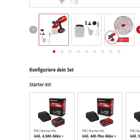
Deutsch
Deutsch
English
Konfiguriere dein Set
Starter-Kit
PXC-Starter-Kit
PXC-Starter-Kit
PXC-St
inkl. 4,0Ah Akku +
inkl. 4Ah Plus Akku +
inkl. 