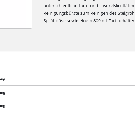
unterschiedliche Lack- und Lasurviskositäten
Reinigungsbürste zum Reinigen des Steigro
Sprühdüse sowie einem 800 ml-Farbbehälter
ang
ang
ang
Wir benötigen deine Zustimmung, um
Google Maps laden zu können!
This content is not permitted to load due
to trackers that are not disclosed to the
g