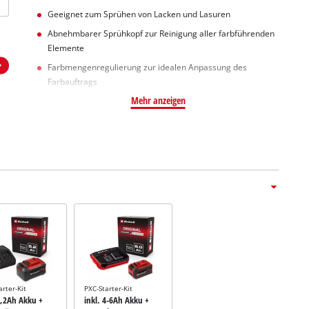
Geeignet zum Sprühen von Lacken und Lasuren
Abnehmbarer Sprühkopf zur Reinigung aller farbführenden
Elemente
Farbmengenregulierung zur idealen Anpassung des
Farbauftrags
Mehr anzeigen
arter-Kit
PXC-Starter-Kit
5,2Ah Akku +
inkl. 4-6Ah Akku +