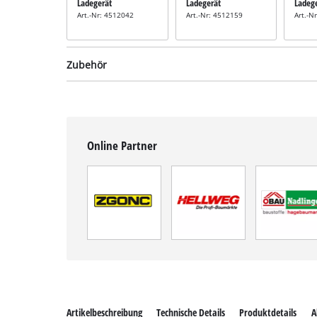
Ladegerät
Ladegerät
Ladeg
Art.-Nr: 4512042
Art.-Nr: 4512159
Art.-N
Zubehör
Online Partner
Farbbehälter
Farbbehälter
inkl. 1000 ml
inkl. 1200 ml
Farbbehälter
Farbbehälter
Art.-Nr: 4260002
Art.-Nr: 4260042
Artikelbeschreibung
Technische Details
Produktdetails
A