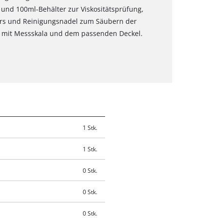
 und 100ml-Behälter zur Viskositätsprüfung,
hrs und Reinigungsnadel zum Säubern der
 mit Messskala und dem passenden Deckel.
1 Stk.
1 Stk.
0 Stk.
0 Stk.
0 Stk.