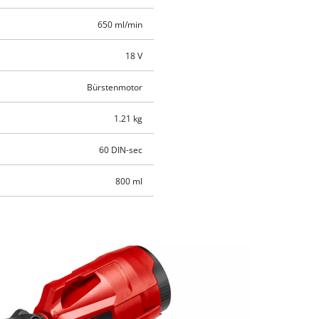
650 ml/min
18 V
Bürstenmotor
1.21 kg
60 DIN-sec
800 ml