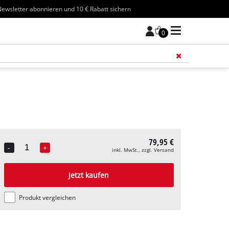
ewsletter abonnieren und 10 € Rabatt sichern
0
Füge 
79,95 €
-
+
inkl. MwSt., zzgl. Versand
Quantity
Jetzt kaufen
Produkt vergleichen