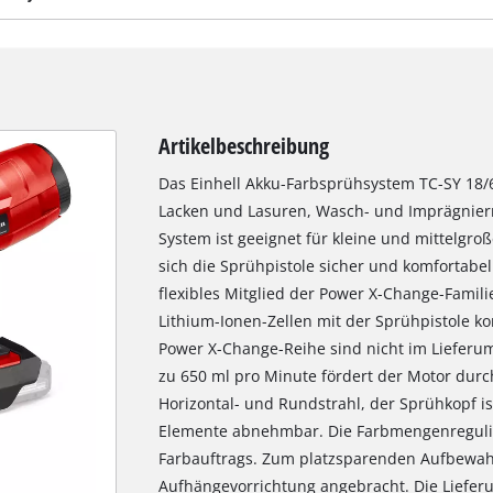
Artikelbeschreibung
Das Einhell Akku-Farbsprühsystem TC-SY 18/6
Lacken und Lasuren, Wasch- und Imprägnierm
System ist geeignet für kleine und mittelgroß
sich die Sprühpistole sicher und komfortabe
flexibles Mitglied der Power X-Change-Famil
Lithium-Ionen-Zellen mit der Sprühpistole k
Power X-Change-Reihe sind nicht im Lieferum
zu 650 ml pro Minute fördert der Motor durch 
Horizontal- und Rundstrahl, der Sprühkopf is
Elemente abnehmbar. Die Farbmengenregulie
Farbauftrags. Zum platzsparenden Aufbewah
Aufhängevorrichtung angebracht. Die Lieferun