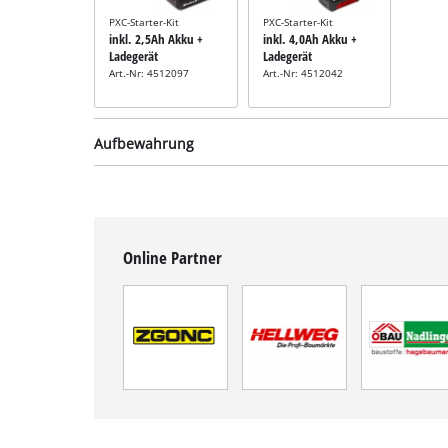
PXC-Starter-Kit
PXC-Starter-Kit
inkl. 2,5Ah Akku +
inkl. 4,0Ah Akku +
Ladegerät
Ladegerät
Art.-Nr: 4512097
Art.-Nr: 4512042
Aufbewahrung
Online Partner
Systemkoffer
Systemkoffer
System
inkl. E-Case M
inkl. E-Case S
inkl. 
Art.-Nr: 4540021
Art.-Nr: 4540011
Art.-N