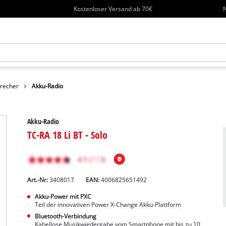
Kostenloser Versand ab 70€
N
precher
Akku-Radio
Akku-Radio
TC-RA 18 Li BT - Solo
Art.-Nr:
3408017
EAN:
4006825651492
Akku-Power mit PXC
Teil der innovativen Power X-Change Akku-Plattform
Bluetooth-Verbindung
Kabellose Musikwiedergabe vom Smartphone mit bis zu 10