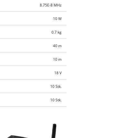
8.75E-8 MHz
10 W
0.7 kg
40 m
10 m
18 V
10 Stk.
10 Stk.