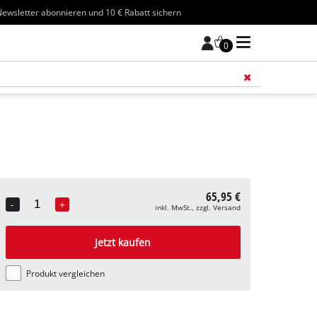
ewsletter abonnieren und 10 € Rabatt sichern
0
Füge 
65,95 €
-
+
inkl. MwSt., zzgl. Versand
Quantity
Jetzt kaufen
Produkt vergleichen