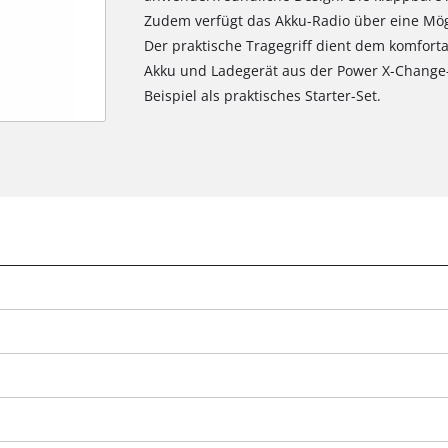
Zudem verfügt das Akku-Radio über eine Mög
Der praktische Tragegriff dient dem komforta
Akku und Ladegerät aus der Power X-Change-R
Beispiel als praktisches Starter-Set.
g
Wir benötigen deine Zustimmung, um
Google Maps laden zu können!
This content is not permitted to load due
to trackers that are not disclosed to the