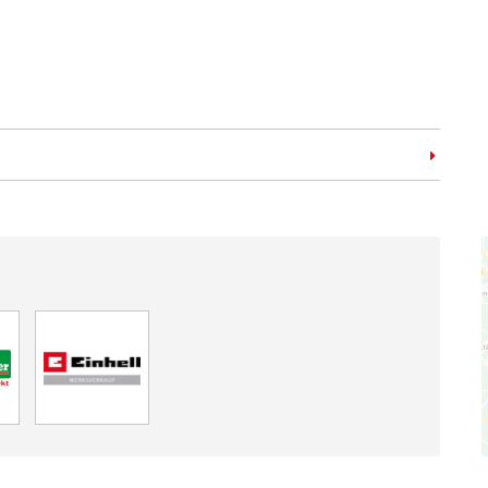
koffer
E-Case L
r: 4540014