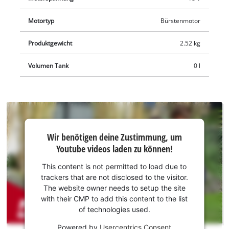
für den Einsatz im Dunkeln machen den Kompressor zum
optimalen Begleiter für unterwegs und daheim. Die Lieferung
Motortyp
Bürstenmotor
erfolgt ohne Akku und Ladegerät. Diese sind separat
Produktgewicht
2.52 kg
erhältlich, zum Beispiel als praktisches Einhell-Starterset.
Volumen Tank
0 l
Wir
Wir benötigen deine Zustimmung, um
benötigen
Youtube videos laden zu können!
deine
Zustimmung,
This content is not permitted to load due to
um Youtube
trackers that are not disclosed to the visitor.
laden zu
The website owner needs to setup the site
können!
with their CMP to add this content to the list
of technologies used.
This
Powered by
Usercentrics Consent
content