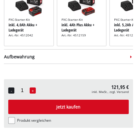
PXC-Starter-Kit
PXC-Starter-Kit
PXC-Starter-Kit
inkl. 4,0Ah Akku +
inkl. 4Ah Plus Akku +
inkl. 5,2Ah Ak
Ladegerät
Ladegerät
Ladegerät
Art.-Nr: 4512042
Art.-Nr: 4512159
Art.-Nr: 45121
Aufbewahrung
121,95 €
-
+
inkl. MwSt., zzgl. Versand
Quantity
Systemkoffer
Systemkoffer
inkl. E-Case M
inkl. E-Case L
Jetzt kaufen
Art.-Nr: 4540021
Art.-Nr: 4540014
Produkt vergleichen