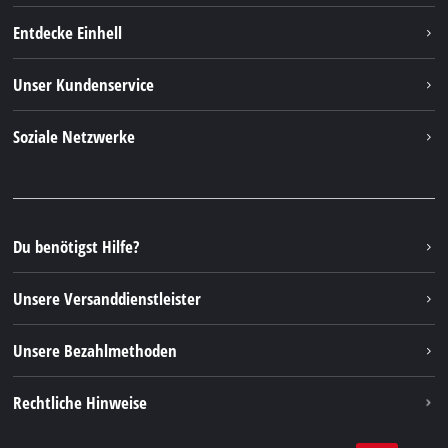
Entdecke Einhell
Einhell weltweit
Unser Kundenservice
Über uns
Kontakt
Soziale Netzwerke
Nachhaltigkeit
Garantien & Produktregistrierung
Presseportal
Facebook
Ersatzteile & Bedienungsanleitungen
YouTube
Reparaturservice
Instagram
Du benötigst Hilfe?
FAQs
TikTok
Rücksendungen / Widerruf
Unsere Versanddienstleister
Pinterest
Verpackungsrichtlinien
Linkedin
Unsere Bezahlmethoden
Hinweise zur Batterieentsorgung
Vertrag widerrufen
Rechtliche Hinweise
AGB