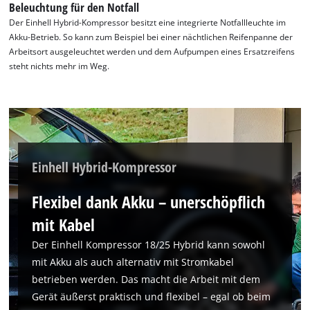
Beleuchtung für den Notfall
Der Einhell Hybrid-Kompressor besitzt eine integrierte Notfallleuchte im
Akku-Betrieb. So kann zum Beispiel bei einer nächtlichen Reifenpanne der
Arbeitsort ausgeleuchtet werden und dem Aufpumpen eines Ersatzreifens
steht nichts mehr im Weg.
Einhell Hybrid-Kompressor
Flexibel dank Akku – unerschöpflich
mit Kabel
Der Einhell Kompressor 18/25 Hybrid kann sowohl
mit Akku als auch alternativ mit Stromkabel
betrieben werden. Das macht die Arbeit mit dem
Gerät äußerst praktisch und flexibel – egal ob beim