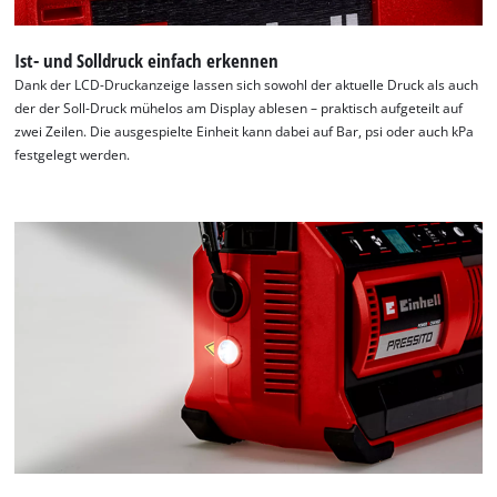
Ist- und Solldruck einfach erkennen
Dank der LCD-Druckanzeige lassen sich sowohl der aktuelle Druck als auch
der der Soll-Druck mühelos am Display ablesen – praktisch aufgeteilt auf
zwei Zeilen. Die ausgespielte Einheit kann dabei auf Bar, psi oder auch kPa
festgelegt werden.
Wir benötigen deine Zustimmung, um
Google Maps laden zu können!
This content is not permitted to load due
to trackers that are not disclosed to the
visitor. The website owner needs to setup
the site with their CMP to add this content
to the list of technologies used.
Powered by
Usercentrics Consent
Management Platform