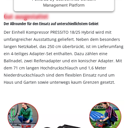
Management Platform
is
not
Gut ausgestattet
permitted
Der Allrounder für den Einsatz auf unterschiedlichstem Gebiet
to
load
Der Einhell Kompressor PRESSITO 18/25 Hybrid wird mit
due
umfangreicher Ausstattung geliefert. Neben dem besonders
to
langen Netzkabel, das 250 cm überbrückt, ist im Lieferumfang
trackers
ein 4-teiliges Adapter-Set enthalten. Dazu zählen eine
that
are
Ballnadel, zwei Reifenadapter und ein konischer Adapter. Mit
not
dem 71 cm langen Hochdruckschlauch und 1,6 Meter
disclosed
Niederdruckschlauch sind dem flexiblen Einsatz rund um
to
Haus und Garten sowie unterwegs kaum Grenzen gesetzt.
the
visitor.
The
website
owner
needs
to
setup