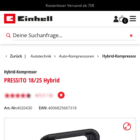
Kostenloser Versand ab 70€
0
e
Freizeit
Zurück
|
Autotechnik
Auto-Kompressoren
Hybrid-Kompressor
Hybrid-Kompressor
PRESSITO 18/25 Hybrid
Art.-Nr:
4020430
EAN:
4006825667318