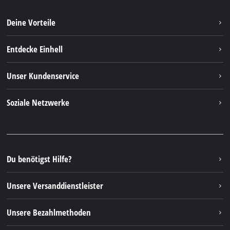
Deine Vorteile
Entdecke Einhell
Einhell weltweit
Unser Kundenservice
Über uns
Kontakt
Soziale Netzwerke
Nachhaltigkeit
Garantien & Produktregistrierung
Presseportal
Facebook
Ersatzteile & Bedienungsanleitungen
YouTube
Reparaturservice
Instagram
Du benötigst Hilfe?
FAQs
TikTok
Rücksendungen / Widerruf
Unsere Versanddienstleister
Pinterest
Verpackungsrichtlinien
Linkedin
Unsere Bezahlmethoden
Hinweise zur Batterieentsorgung