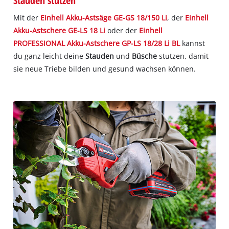
Stauden stutzen
Mit der
Einhell Akku-Astsäge GE-GS 18/150 Li
, der
Einhell
Akku-Astschere GE-LS 18 Li
oder der
Einhell
PROFESSIONAL Akku-Astschere GP-LS 18/28 Li BL
kannst
du ganz leicht deine
Stauden
und
Büsche
stutzen, damit
sie neue Triebe bilden und gesund wachsen können.