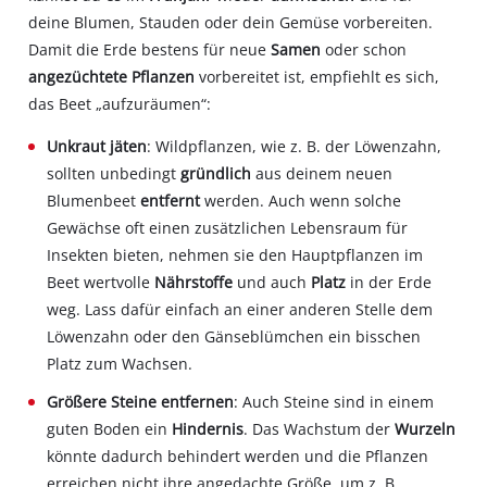
deine Blumen, Stauden oder dein Gemüse vorbereiten.
Damit die Erde bestens für neue
Samen
oder schon
angezüchtete Pflanzen
vorbereitet ist, empfiehlt es sich,
das Beet „aufzuräumen“:
Unkraut jäten
: Wildpflanzen, wie z. B. der Löwenzahn,
sollten unbedingt
gründlich
aus deinem neuen
Blumenbeet
entfernt
werden. Auch wenn solche
Gewächse oft einen zusätzlichen Lebensraum für
Insekten bieten, nehmen sie den Hauptpflanzen im
Beet wertvolle
Nährstoffe
und auch
Platz
in der Erde
weg. Lass dafür einfach an einer anderen Stelle dem
Löwenzahn oder den Gänseblümchen ein bisschen
Platz zum Wachsen.
Größere Steine entfernen
: Auch Steine sind in einem
guten Boden ein
Hindernis
. Das Wachstum der
Wurzeln
könnte dadurch behindert werden und die Pflanzen
erreichen nicht ihre angedachte Größe, um z. B.