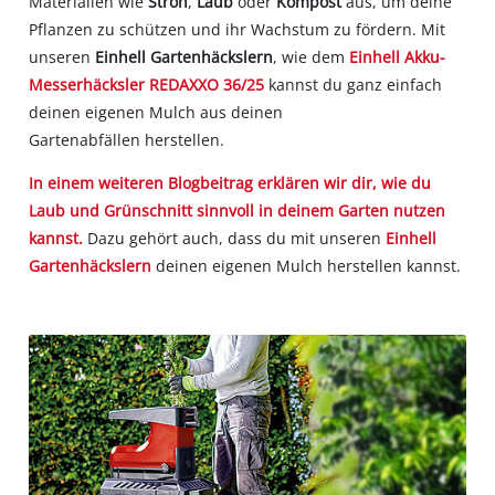
Materialien wie
Stroh
,
Laub
oder
Kompost
aus, um deine
Pflanzen zu schützen und ihr Wachstum zu fördern. Mit
unseren
Einhell Gartenhäckslern
, wie dem
Einhell Akku-
Messerhäcksler REDAXXO 36/25
kannst du ganz einfach
deinen eigenen Mulch aus deinen
Gartenabfällen herstellen.
In einem weiteren Blogbeitrag erklären wir dir, wie du
Laub und Grünschnitt sinnvoll in deinem Garten nutzen
kannst.
Dazu gehört auch, dass du mit unseren
Einhell
Gartenhäckslern
deinen eigenen Mulch herstellen kannst.