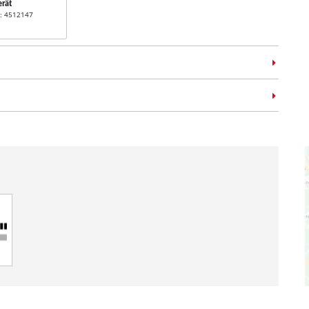
erät
r: 4512147
koffer
E-Case L
r: 4540014