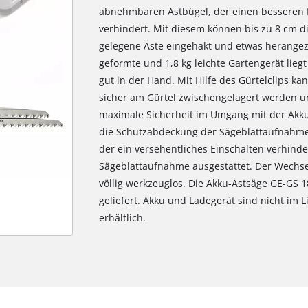
abnehmbaren Astbügel, der einen besseren 
verhindert. Mit diesem können bis zu 8 cm 
gelegene Äste eingehakt und etwas herange
geformte und 1,8 kg leichte Gartengerät lieg
gut in der Hand. Mit Hilfe des Gürtelclips k
sicher am Gürtel zwischengelagert werden und
maximale Sicherheit im Umgang mit der Akku
die Schutzabdeckung der Sägeblattaufnahme u
der ein versehentliches Einschalten verhinder
Sägeblattaufnahme ausgestattet. Der Wechsel
völlig werkzeuglos. Die Akku-Astsäge GE-GS 1
geliefert. Akku und Ladegerät sind nicht im 
erhältlich.
Wir benötigen deine Zustimmung, um
Google Maps laden zu können!
This content is not permitted to load due
to trackers that are not disclosed to the