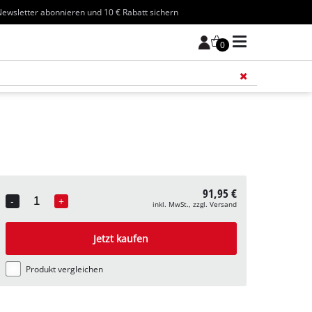
ewsletter abonnieren und 10 € Rabatt sichern
0
Füge 
91,95 €
-
+
inkl. MwSt., zzgl. Versand
Quantity
Jetzt kaufen
Produkt vergleichen