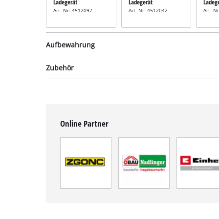
Ladegerät
Ladegerät
Ladeg
Art.-Nr: 4512097
Art.-Nr: 4512042
Art.-N
Aufbewahrung
Zubehör
Systemkoffer
Systemkoffer
System
inkl. E-Case M
inkl. E-Case S
inkl. 
Online Partner
Art.-Nr: 4540021
Art.-Nr: 4540011
Art.-N
Universalsägen-
Sägeblatt-Set
inkl. 3-tlg. Sägeblatt-
Set
Art.-Nr: 49576105