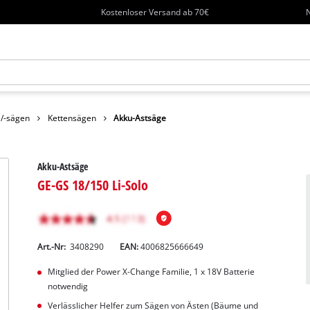
Kostenloser Versand ab 70€
N
 /-sägen
Kettensägen
Akku-Astsäge
Akku-Astsäge
GE-GS 18/150 Li-Solo
Art.-Nr:
3408290
EAN:
4006825666649
Mitglied der Power X-Change Familie, 1 x 18V Batterie
notwendig
Verlässlicher Helfer zum Sägen von Ästen (Bäume und