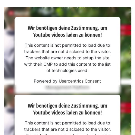
gewährleistet die gefahrlose Anwendung der Schere. Die
Lieferung erfolgt ohne Power X-Change-Akku und ohne
Ladegerät. Diese sind separat erhältlich, zum Beispiel als
Wir
praktisches Starter-Set.
Wir benötigen deine Zustimmung, um
benötigen
Youtube videos laden zu können!
deine
Zustimmung,
This content is not permitted to load due to
um Youtube
trackers that are not disclosed to the visitor.
laden zu
The website owner needs to setup the site
können!
with their CMP to add this content to the list
of technologies used.
This
Powered by
Usercentrics Consent
content
Management Platform
is
not
Wir
permitted
Wir benötigen deine Zustimmung, um
to
benötigen
Youtube videos laden zu können!
load
deine
due
Zustimmung,
This content is not permitted to load due to
to
um Youtube
trackers that are not disclosed to the visitor.
trackers