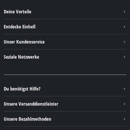
Deine Vorteile
Entdecke Einhell
Einhell weltweit
Unser Kundenservice
Über uns
Kontakt
Soziale Netzwerke
Nachhaltigkeit
Garantien & Produktregistrierung
Presseportal
Facebook
Ersatzteile & Bedienungsanleitungen
YouTube
Reparaturservice
Instagram
Du benötigst Hilfe?
FAQs
TikTok
Rücksendungen / Widerruf
Unsere Versanddienstleister
Pinterest
Verpackungsrichtlinien
Linkedin
Unsere Bezahlmethoden
Hinweise zur Batterieentsorgung