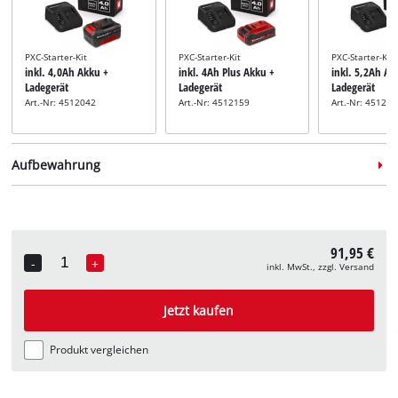
PXC-Starter-Kit
PXC-Starter-Kit
PXC-Starter-Kit
inkl. 4,0Ah Akku +
inkl. 4Ah Plus Akku +
inkl. 5,2Ah Ak
Ladegerät
Ladegerät
Ladegerät
Art.-Nr: 4512042
Art.-Nr: 4512159
Art.-Nr: 45121
Aufbewahrung
91,95 €
-
+
inkl. MwSt., zzgl. Versand
Quantity
Systemkoffer
Systemkoffer
inkl. E-Case M
inkl. E-Case L
Jetzt kaufen
Art.-Nr: 4540021
Art.-Nr: 4540014
Produkt vergleichen