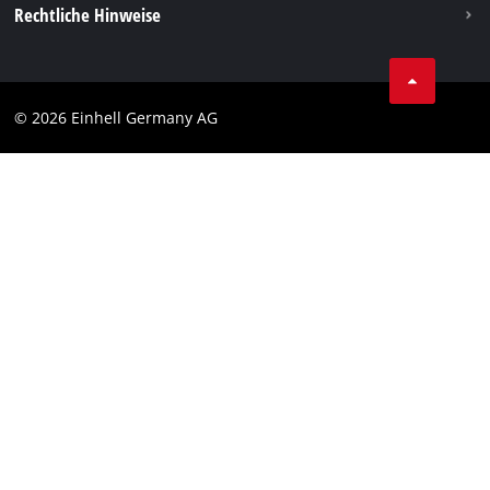
Vertrag widerrufen
Rechtliche Hinweise
AGB
Datenschutz
© 2026 Einhell Germany AG
Impressum
Compliance
Verbraucherhinweise
Barrierefreiheits-Erklärung