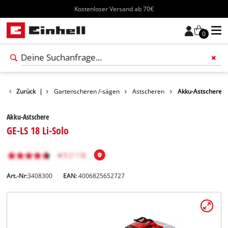
Kostenloser Versand ab 70€
0
kte
Zurück
Garten
|
Gartenscheren /-sägen
Astscheren
Akku-Astschere
Akku-Astschere
GE-LS 18 Li-Solo
Art.-Nr:
3408300
EAN:
4006825652727