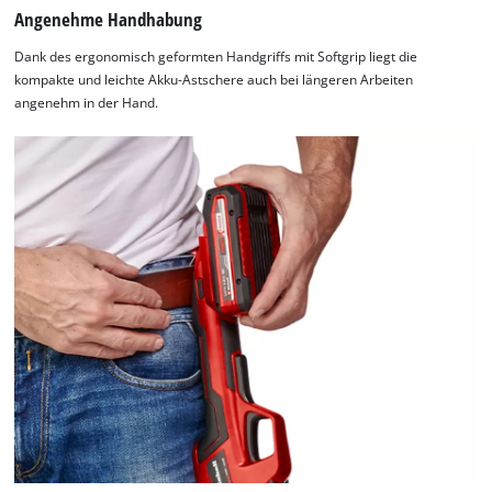
content
owner
Angenehme Handhabung
to
needs
the
to
Dank des ergonomisch geformten Handgriffs mit Softgrip liegt die
list
setup
kompakte und leichte Akku-Astschere auch bei längeren Arbeiten
of
the
angenehm in der Hand.
technologies
site
used.
with
their
Powered
CMP
by
to
Usercentrics
add
Consent
this
Management
content
Platform
to
the
list
of
technologies
used.
Powered
by