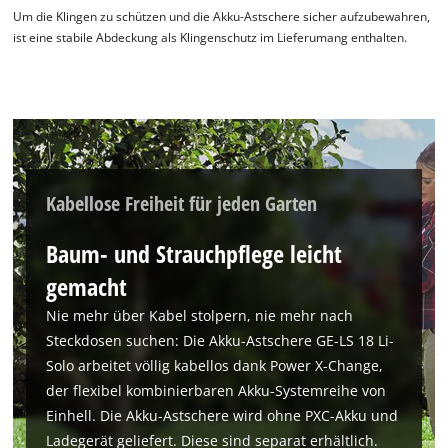
Um die Klingen zu schützen und die Akku-Astschere sicher aufzubewahren,
ist eine stabile Abdeckung als Klingenschutz im Lieferumang enthalten.
Kabellose Freiheit für jeden Garten
Baum- und Strauchpflege leicht
gemacht
Wir benötigen deine Zustimmung, um
Google Maps laden zu können!
Nie mehr über Kabel stolpern, nie mehr nach
Steckdosen suchen: Die Akku-Astschere GE-LS 18 Li-
This content is not permitted to load due
Solo arbeitet völlig kabellos dank Power X-Change,
to trackers that are not disclosed to the
visitor. The website owner needs to setup
der flexibel kombinierbaren Akku-Systemreihe von
the site with their CMP to add this content
Einhell. Die Akku-Astschere wird ohne PXC-Akku und
to the list of technologies used.
Ladegerät geliefert. Diese sind separat erhältlich.