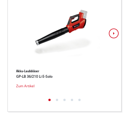
Akku-Laubbläser
Akku-B
GP-LB 36/210 Li E-Solo
TE-CB 
Zum Artikel
Zum Ar