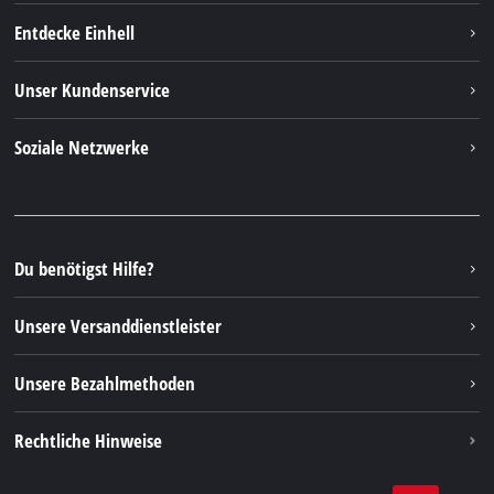
Entdecke Einhell
Einhell weltweit
Unser Kundenservice
Über uns
Kontakt
Soziale Netzwerke
Nachhaltigkeit
Garantien & Produktregistrierung
Presseportal
Facebook
Ersatzteile & Bedienungsanleitungen
YouTube
Reparaturservice
Instagram
Du benötigst Hilfe?
FAQs
TikTok
Rücksendungen / Widerruf
Unsere Versanddienstleister
Pinterest
Verpackungsrichtlinien
Linkedin
Unsere Bezahlmethoden
Hinweise zur Batterieentsorgung
Vertrag widerrufen
Rechtliche Hinweise
AGB