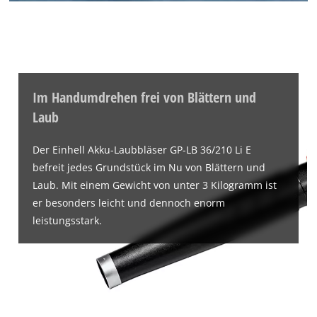
Wir benötigen deine Zustimmung, um
Google Maps laden zu können!
Im Handumdrehen frei von Blättern und
This content is not permitted to load due
Laub
to trackers that are not disclosed to the
visitor. The website owner needs to setup
Der Einhell Akku-Laubbläser GP-LB 36/210 Li E
the site with their CMP to add this content
befreit jedes Grundstück im Nu von Blättern und
to the list of technologies used.
Laub. Mit einem Gewicht von unter 3 Kilogramm ist
Powered by
Usercentrics Consent
er besonders leicht und dennoch enorm
Management Platform
leistungsstark.