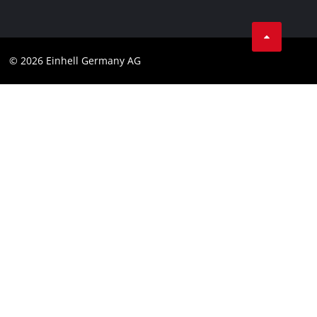
AGB
Datenschutz
© 2026 Einhell Germany AG
Impressum
Compliance
Verbraucherhinweise
Barrierefreiheits-Erklärung