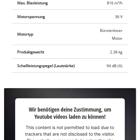
Max. Blasleistung
816 m³/h
und eine längere Laufzeit als herkömmliche Kohlebürsten-
Motoren. Nach einer Online-Registrierung gelten 10 Jahre
Motorspannung
36 V
Garantie auf den Brushless-Motor. Durch das abnehmbare
Rohr und die integrierte Wandhalterung kann der Laubbläser
Bürstenloser
Motortyp
problemlos platzsparend aufbewahrt werden. Ein inkludierter
Motor
Tragegurt mit Schulterpolster ermöglicht darüber hinaus
komfortables Arbeiten ohne Rückenschmerzen. Die Lieferung
Produktgewicht
2.38 kg
erfolgt ohne Akku und ohne Ladegerät, diese sind separat
Schallleistungspegel (Lautstärke)
94 dB (A)
erhältlich
Wir
Wir benötigen deine Zustimmung, um
benötigen
Youtube videos laden zu können!
deine
Zustimmung,
This content is not permitted to load due to
um Youtube
trackers that are not disclosed to the visitor.