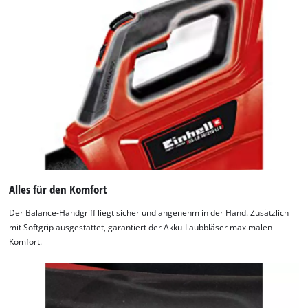
owner
due
needs
to
to
trackers
setup
that
the
are
site
not
with
disclosed
their
to
CMP
the
to
visitor.
add
The
this
website
content
owner
Alles für den Komfort
to
needs
the
to
Der Balance-Handgriff liegt sicher und angenehm in der Hand. Zusätzlich
list
setup
mit Softgrip ausgestattet, garantiert der Akku-Laubbläser maximalen
of
the
Komfort.
technologies
site
used.
with
their
Powered
CMP
by