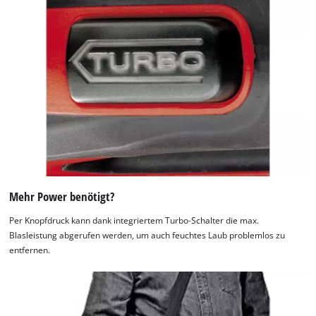
to
Usercentrics
add
Consent
this
Management
content
Platform
to
the
list
of
technologies
used.
Powered
by
Usercentrics
Mehr Power benötigt?
Consent
Per Knopfdruck kann dank integriertem Turbo-Schalter die max.
Management
Blasleistung abgerufen werden, um auch feuchtes Laub problemlos zu
Platform
entfernen.