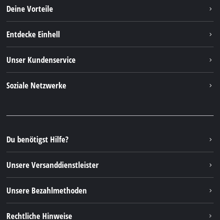
Deine Vorteile
Entdecke Einhell
Einhell weltweit
Unser Kundenservice
Über uns
Kontakt
Soziale Netzwerke
Nachhaltigkeit
Garantien & Produktregistrierung
Presseportal
Facebook
Ersatzteile & Bedienungsanleitungen
YouTube
Reparaturservice
Instagram
Du benötigst Hilfe?
FAQs
TikTok
Rücksendungen / Widerruf
Unsere Versanddienstleister
Pinterest
Verpackungsrichtlinien
Linkedin
Unsere Bezahlmethoden
Hinweise zur Batterieentsorgung
Vertrag widerrufen
Rechtliche Hinweise