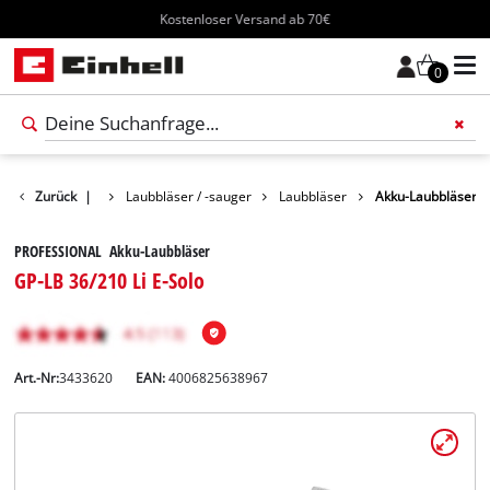
Kostenloser Versand ab 70€
0
ukte
Zurück
Garten
|
Laubbläser / -sauger
Laubbläser
Akku-Laubbläser
PROFESSIONAL Akku-Laubbläser
GP-LB 36/210 Li E-Solo
Art.-Nr:
3433620
EAN:
4006825638967