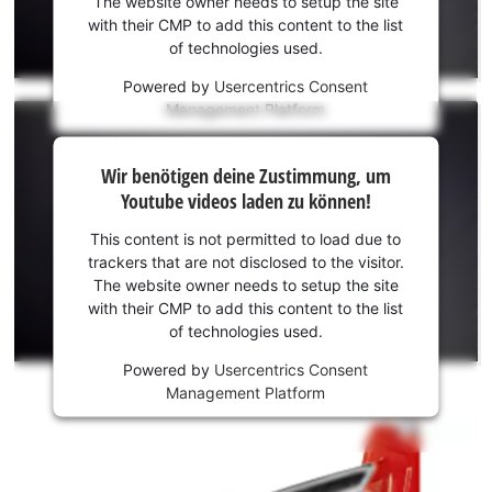
laden zu
The website owner needs to setup the site
können!
with their CMP to add this content to the list
of technologies used.
This
Powered by
Usercentrics Consent
content
Management Platform
is
not
Wir
permitted
Wir benötigen deine Zustimmung, um
to
benötigen
Youtube videos laden zu können!
load
deine
due
Zustimmung,
This content is not permitted to load due to
to
um Youtube
trackers that are not disclosed to the visitor.
trackers
laden zu
The website owner needs to setup the site
that
können!
with their CMP to add this content to the list
are
of technologies used.
not
This
disclosed
Powered by
Usercentrics Consent
content
to
Management Platform
is
the
not
visitor.
permitted
The
to
website
load