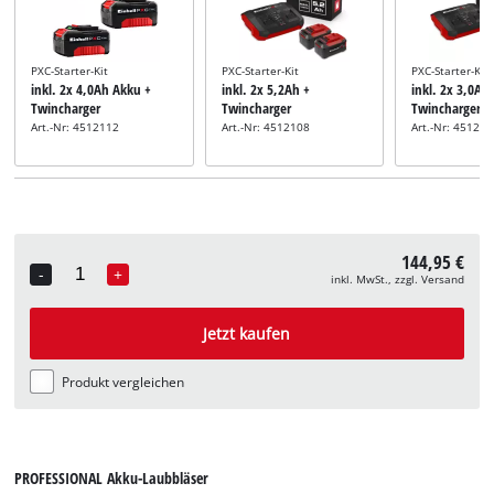
PXC-Starter-Kit
PXC-Starter-Kit
PXC-Starter-Kit
inkl. 2x 4,0Ah Akku +
inkl. 2x 5,2Ah +
inkl. 2x 3,0Ah
Twincharger
Twincharger
Twincharger
Art.-Nr: 4512112
Art.-Nr: 4512108
Art.-Nr: 45120
144,95 €
-
+
inkl. MwSt., zzgl. Versand
Quantity
Jetzt kaufen
Produkt vergleichen
PROFESSIONAL Akku-Laubbläser