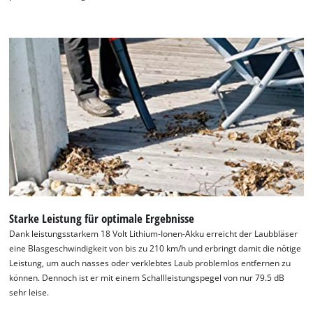
Wir benötigen deine Zustimmung, um
Starke Leistung für optimale Ergebnisse
Google Maps laden zu können!
Dank leistungsstarkem 18 Volt Lithium-Ionen-Akku erreicht der Laubbläser
eine Blasgeschwindigkeit von bis zu 210 km/h und erbringt damit die nötige
This content is not permitted to load due
Leistung, um auch nasses oder verklebtes Laub problemlos entfernen zu
to trackers that are not disclosed to the
können. Dennoch ist er mit einem Schallleistungspegel von nur 79.5 dB
visitor. The website owner needs to setup
sehr leise.
the site with their CMP to add this content
to the list of technologies used.