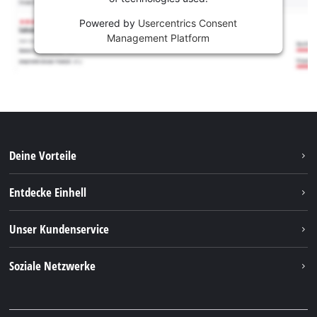
Powered by
Usercentrics Consent
Management Platform
Deine Vorteile
Entdecke Einhell
Einhell weltweit
Unser Kundenservice
Über uns
Kontakt
Soziale Netzwerke
Nachhaltigkeit
Garantien & Produktregistrierung
Presseportal
Facebook
Ersatzteile & Bedienungsanleitungen
YouTube