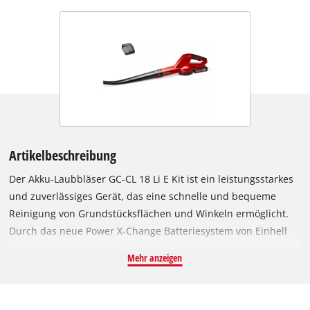
Artikelbeschreibung
Der Akku-Laubbläser GC-CL 18 Li E Kit ist ein leistungsstarkes
und zuverlässiges Gerät, das eine schnelle und bequeme
Reinigung von Grundstücksflächen und Winkeln ermöglicht.
Durch das neue Power X-Change Batteriesystem von Einhell
verfügt der Akku-Laubbläser über einen 18 V Akku mit 2,0 Ah
Mehr anzeigen
für ausgedehnte Arbeitseinsätze. Der GC-CL 18 Li E Kit verfügt
über eine Akku-Füllstandanzeige mit drei LEDs, auf der sich
der aktuelle Ladezustand auf einen Blick ablesen lässt. Die