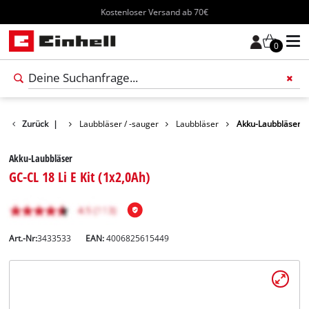
Kostenloser Versand ab 70€
0
ukte
Zurück
Garten
|
Laubbläser / -sauger
Laubbläser
Akku-Laubbläser
Akku-Laubbläser
GC-CL 18 Li E Kit (1x2,0Ah)
Art.-Nr:
3433533
EAN:
4006825615449