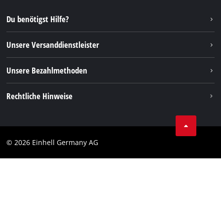
Reparaturservice
Instagram
Du benötigst Hilfe?
FAQs
TikTok
Rücksendungen / Widerruf
Unsere Versanddienstleister
Pinterest
Verpackungsrichtlinien
Linkedin
Unsere Bezahlmethoden
Hinweise zur Batterieentsorgung
Vertrag widerrufen
Rechtliche Hinweise
AGB
Datenschutz
© 2026 Einhell Germany AG
Impressum
Compliance
Verbraucherhinweise
Barrierefreiheits-Erklärung