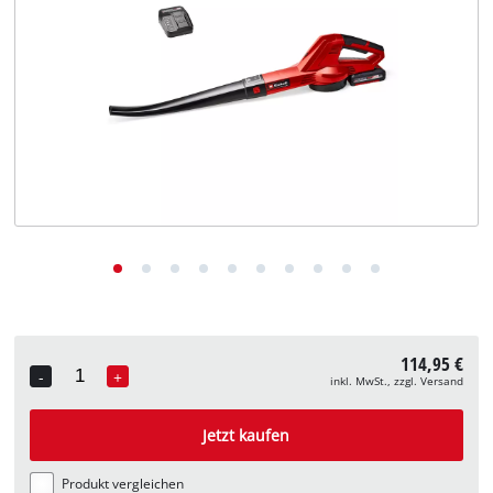
Deutsch
DE
Deutsch
English
114,95 €
-
+
inkl. MwSt., zzgl. Versand
Quantity
Jetzt kaufen
Produkt vergleichen