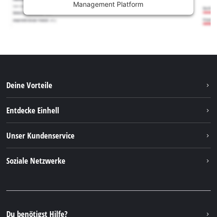
Management Platform
Deine Vorteile
Entdecke Einhell
Einhell weltweit
Unser Kundenservice
Über uns
Kontakt
Soziale Netzwerke
Nachhaltigkeit
Garantien & Produktregistrierung
Presseportal
Facebook
Ersatzteile & Bedienungsanleitungen
YouTube
Reparaturservice
Instagram
Du benötigst Hilfe?