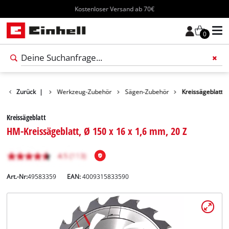
Kostenloser Versand ab 70€
0
Zurück
Zubehör
|
Werkzeug-Zubehör
Sägen-Zubehör
Kreissägeblatt
Kreissägeblatt
HM-Kreissägeblatt, Ø 150 x 16 x 1,6 mm, 20 Z
Art.-Nr:
49583359
EAN:
4009315833590