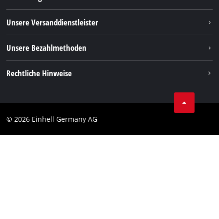
FAQs
TikTok
Rücksendungen / Widerruf
Unsere Versanddienstleister
Pinterest
Verpackungsrichtlinien
Linkedin
Unsere Bezahlmethoden
Hinweise zur Batterieentsorgung
Vertrag widerrufen
Rechtliche Hinweise
AGB
Datenschutz
© 2026 Einhell Germany AG
Impressum
Compliance
Verbraucherhinweise
Barrierefreiheits-Erklärung