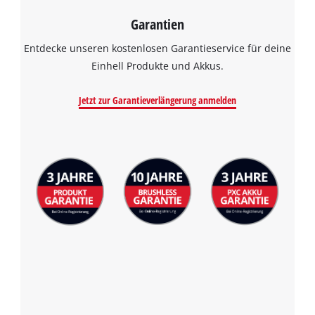
visitor. The website owner needs to setup
the site with their CMP to add this content
Garantien
to the list of technologies used.
Entdecke unseren kostenlosen Garantieservice für deine
Powered by
Usercentrics Consent
Einhell Produkte und Akkus.
Management Platform
Jetzt zur Garantieverlängerung anmelden