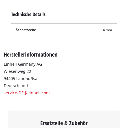
gleichmäßig effizienten Schnitt. Es kann mit der Einhell Akku-
Handkreissäge TE-CS 18/150 Li oder anderen passenden
Technische Details
Handkreissägen verwendet werden.
Schnittbreite
1.4 mm
Herstellerinformationen
Einhell Germany AG
Wiesenweg 22
94405 Landau/Isar
Deutschland
service-DE@einhell.com
Ersatzteile & Zubehör