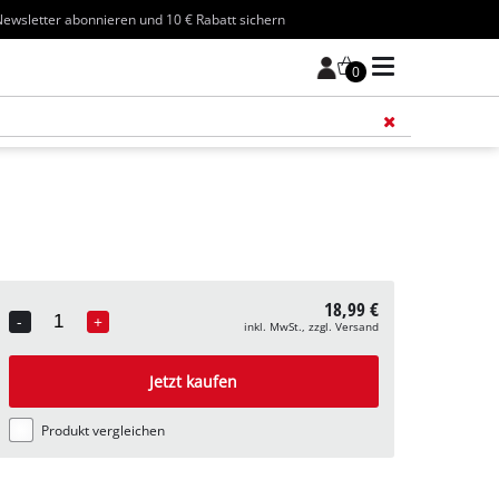
ewsletter abonnieren und 10 € Rabatt sichern
0
Füge 
18,99 €
-
+
inkl. MwSt., zzgl. Versand
Quantity
Jetzt kaufen
Produkt vergleichen