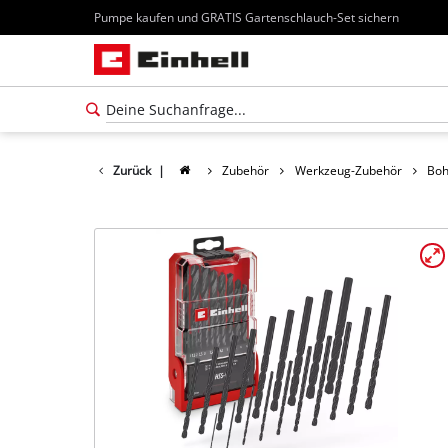
Pumpe kaufen und GRATIS Gartenschlauch-Set sichern
Zurück
|
Zubehör
Werkzeug-Zubehör
Boh