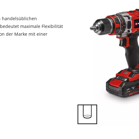
visitor. The website owner needs to setup
the site with their CMP to add this content
to the list of technologies used.
in handelsüblichen
edeutet maximale Flexibilität
Powered by
Usercentrics Consent
Management Platform
on der Marke mit einer