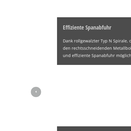
Effiziente Spanabfuhr
Dank rollgewalzter Typ N Spirale, d
den rechtsschneidenden Metallboh
und effiziente Spanabfuhr möglich