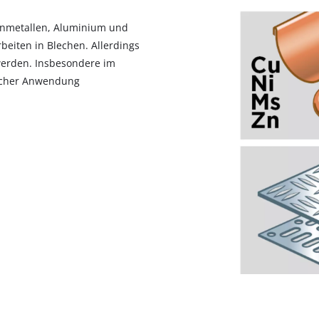
enmetallen, Aluminium und
beiten in Blechen. Allerdings
 werden. Insbesondere im
licher Anwendung
Wir benötigen deine Zustimmung, um
Google Maps laden zu können!
This content is not permitted to load due
to trackers that are not disclosed to the