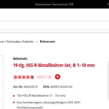
Kostenloser Versand ab 70€
N
rer-/ Schrauber-Zubehör
Bohrersets
Bohrersets
19-tlg. HSS-R-Metallbohrer-Set, Ø 1–10 mm
Art.-Nr:
49423019
EAN:
4009314230192
19x HSS-R Metallbohrer (1 - 10 mm)
Aus hochwertigem, leistungsfähigem HSS 4241
Hochleistungsstahl