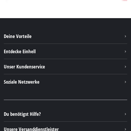
Deine Vorteile
Entdecke Einhell
Einhell weltweit
Unser Kundenservice
Über uns
Kontakt
Soziale Netzwerke
Nachhaltigkeit
Garantien & Produktregistrierung
Presseportal
Facebook
Ersatzteile & Bedienungsanleitungen
YouTube
Reparaturservice
Instagram
Du benötigst Hilfe?
FAQs
TikTok
Rücksendungen / Widerruf
Unsere Versanddienstleister