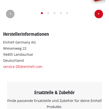
Wir benötigen deine Zustimmung, um
Google Maps laden zu können!
This content is not permitted to load due
Herstellerinformationen
to trackers that are not disclosed to the
visitor. The website owner needs to setup
Einhell Germany AG
the site with their CMP to add this content
Wiesenweg 22
to the list of technologies used.
94405 Landau/Isar
Powered by
Usercentrics Consent
Deutschland
Management Platform
service-DE@einhell.com
Ersatzteile & Zubehör
Finde passende Ersatzteile und Zubehör für deine Einhell
Produkte.