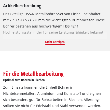
Artikelbeschreibung
Das 6-teilige HSS-R Metallbohrer-Set von Einhell beinhaltet
mit 2 / 3 / 4 / 5 / 6 / 8 mm die wichtigsten Durchmesser. Diese
Bohrer bestehen aus hochwertigem HSS 4241
Hochleistungsstahl, der für seine Leistungsfähigkeit bekannt
ist. Die 135° Bohrspitze ermöglicht saubere Bohrlöcher und
Mehr anzeigen
ein schnelles, präzises Bohren. Entsprechend der DIN 338
Norm sind die Metallbohrer rechtsschneidend und verfügen
über eine rollgewalzte Typ N Spirale, die für eine effiziente
Spanabfuhr sorgt. Dank der schwarz brünierten Oberfläche
sind die HSS-R Bohrer vor Korrosion geschützt und bieten
Für die Metallbearbeitung
dadurch eine verlängerte Lebensdauer. Zum Einsatz kommen
Optimal zum Bohren in Blechen
die Einhell Bohrer in Nichteisenmetallen, Aluminium und
Zum Einsatz kommen die Einhell Bohrer in
Kunststoff und eignen sich speziell für Bohrarbeiten in
Nichteisenmetallen, Aluminium und Kunststoff und eignen
Blechen. Allerdings sollten sie nicht für Edelstahl und Stahl
sich besonders gut für Bohrarbeiten in Blechen. Allerdings
verwendet werden. Insbesondere im Heimwerkerbereich
sollten sie nicht für Edelstahl und Stahl verwendet werden.
leisten die Bohrer bei gelegentlicher Anwendung