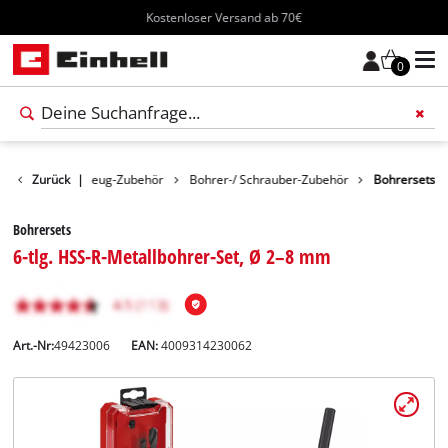
Kostenloser Versand ab 70€
0
behör
Zurück
Werkzeug-Zubehör
|
Bohrer-/ Schrauber-Zubehör
Bohrersets
Bohrersets
6-tlg. HSS-R-Metallbohrer-Set, Ø 2–8 mm
Art.-Nr:
49423006
EAN:
4009314230062