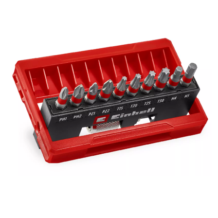
Set ist in einer kompakten Taschenkassette verstaut, die mit
einem praktischen Öffnungsmechanismus ausgestattet ist.
Dieser ermöglicht das Aufstellen der Kassette und eine
einfache Entnahme der Bits. Die kompakte Bauweise macht
das 11-tlg. Bit-Set ideal für universale Schraub- und
Befestigungsarbeiten, sowohl zu Hause als auch unterwegs.