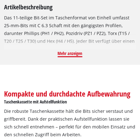
Artikelbeschreibung
Das 11-teilige Bit-Set im Taschenformat von Einhell umfasst
25-mm-Bits mit C 6.3 Schaft mit den gängigsten Profilen,
darunter Phillips (PH1 / PH2), Pozidriv (PZ1 / PZ2), Torx (T15 /
T20 / T25 / T30) und Hex (H4 / H5). Jeder Bit verfügt über einen
roten Schrumpfschlauch mit Einhell-Logo und ist mit einer
Mehr anzeigen
Abtriebsmarkierung versehen, die eine schnelle Identifikation
der Bits ermöglicht. Hergestellt aus sandgestrahltem S2-Stahl,
bieten sie eine überdurchschnittliche Härte, die sie besonders
verschleißfest und widerstandsfähig macht. Neben den zehn
Impact-Bits befindet sich ein 60 mm langer
Kompakte und durchdachte Aufbewahrung
Schnellwechselbithalter mit E 6.3 Schaft aus Chrom Vanadium
Taschenkassette mit Aufstellfunktion
und Innensechskant im Bit-Set. Dank des integrierten, starken
Die robuste Taschenkassette hält die Bits sicher verstaut und
Magneten und seiner Edelstahlhülse bietet er einen effektiven
griffbereit. Dank der praktischen Aufstellfunktion lassen sie
Halt von Bit und Schraube. Somit können die Bits mit dem
sich schnell entnehmen – perfekt für den mobilen Einsatz und
Bithalter verwendet werden und passen in alle
den schnellen Zugriff beim Arbeiten.
handelsüblichen Akkuschrauber und Bohrmaschinen. Das Bit-