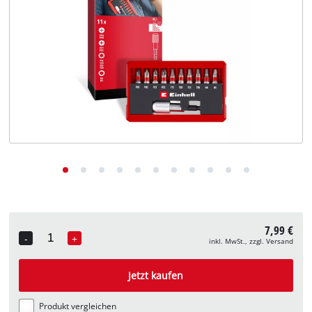
Deutsch
DE
Deutsch
English
7,99 €
-
+
inkl. MwSt., zzgl. Versand
Quantity
Jetzt kaufen
Produkt vergleichen