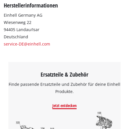
Google Maps laden zu können!
Herstellerinformationen
This content is not permitted to load due
Einhell Germany AG
to trackers that are not disclosed to the
Wiesenweg 22
visitor. The website owner needs to setup
94405 Landau/Isar
the site with their CMP to add this content
Deutschland
to the list of technologies used.
service-DE@einhell.com
Powered by
Usercentrics Consent
Management Platform
Ersatzteile & Zubehör
Finde passende Ersatzteile und Zubehör für deine Einhell
Produkte.
Jetzt entdecken