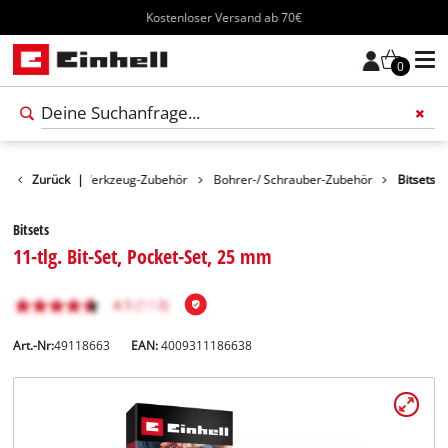
Kostenloser Versand ab 70€
0
Zubehör
Zurück
|
Werkzeug-Zubehör
Bohrer-/ Schrauber-Zubehör
Bitsets
Bitsets
11-tlg. Bit-Set, Pocket-Set, 25 mm
Art.-Nr:
49118663
EAN:
4009311186638