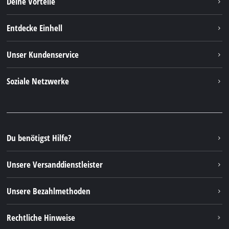
Deine Vorteile
Entdecke Einhell
Einhell weltweit
Unser Kundenservice
Über uns
Kontakt
Soziale Netzwerke
Nachhaltigkeit
Garantien & Produktregistrierung
Presseportal
Facebook
Ersatzteile & Bedienungsanleitungen
YouTube
Reparaturservice
Instagram
Du benötigst Hilfe?
FAQs
TikTok
Rücksendungen / Widerruf
Unsere Versanddienstleister
Pinterest
Verpackungsrichtlinien
Linkedin
Unsere Bezahlmethoden
Hinweise zur Batterieentsorgung
Vertrag widerrufen
Rechtliche Hinweise