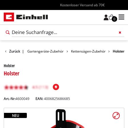
Kostenloser Versand ab 70€
0
Zubehör
Zurück
|
Gartengeräte-Zubehör
Kettensägen-Zubehör
Holster
Holster
Holster
Art.-Nr:
4600049
EAN:
4006825686685
NEU