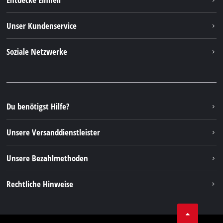
Einhell weltweit
Unser Kundenservice
Über uns
Kontakt
Soziale Netzwerke
Nachhaltigkeit
Garantien & Produktregistrierung
Presseportal
Facebook
Ersatzteile & Bedienungsanleitungen
YouTube
Reparaturservice
Instagram
Du benötigst Hilfe?
FAQs
TikTok
Rücksendungen / Widerruf
Unsere Versanddienstleister
Pinterest
Verpackungsrichtlinien
Linkedin
Unsere Bezahlmethoden
Hinweise zur Batterieentsorgung
Vertrag widerrufen
Rechtliche Hinweise
AGB
Datenschutz