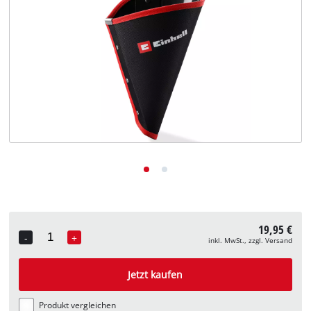
Deutsch
DE
Deutsch
English
19,95 €
-
+
inkl. MwSt., zzgl. Versand
Quantity
Jetzt kaufen
Produkt vergleichen