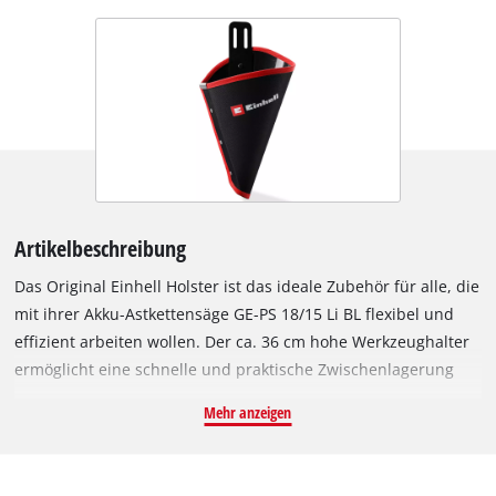
Artikelbeschreibung
Das Original Einhell Holster ist das ideale Zubehör für alle, die
mit ihrer Akku-Astkettensäge GE-PS 18/15 Li BL flexibel und
effizient arbeiten wollen. Der ca. 36 cm hohe Werkzeughalter
ermöglicht eine schnelle und praktische Zwischenlagerung
der Astkettensäge direkt am Gürtel – perfekt für den mobilen
Mehr anzeigen
Einsatz im Garten oder auf der Baustelle. Dank der
großzügigen Öffnung von ca. Ø 18 cm bietet das Holster
sicheren Halt für die GE-PS 18/15 Li BL und weitere kompatible