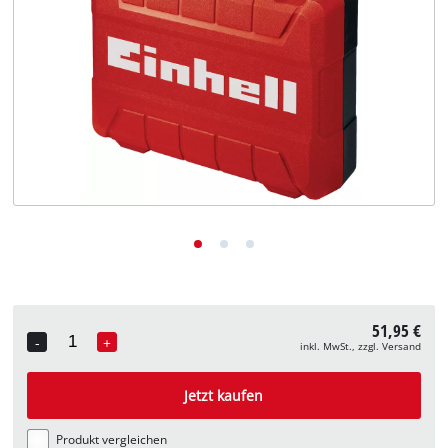
Deutsch
DE
Deutsch
English
51,95 €
-
+
inkl. MwSt., zzgl. Versand
Quantity
Jetzt kaufen
Produkt vergleichen