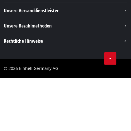
TikTok
Rücksendungen / Widerruf
Unsere Versanddienstleister
Pinterest
Verpackungsrichtlinien
Linkedin
Unsere Bezahlmethoden
Hinweise zur Batterieentsorgung
Vertrag widerrufen
Rechtliche Hinweise
AGB
Datenschutz
© 2026 Einhell Germany AG
Impressum
Compliance
Verbraucherhinweise
Barrierefreiheits-Erklärung