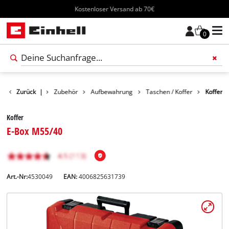
Kostenloser Versand ab 70€
0
Zurück
|
Zubehör
Aufbewahrung
Taschen / Koffer
Koffer
Koffer
E-Box M55/40
Art.-Nr:
4530049
EAN:
4006825631739