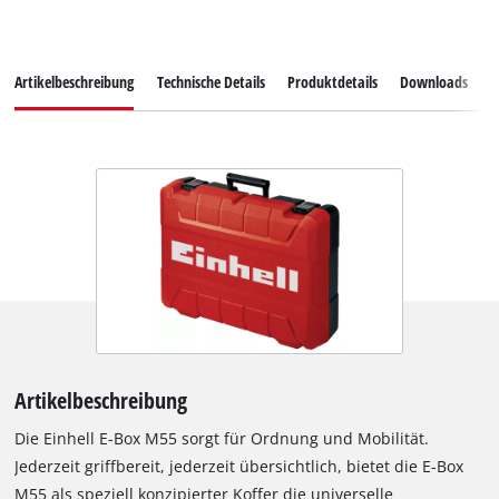
Artikelbeschreibung
Technische Details
Produktdetails
Downloads
E
Artikelbeschreibung
Die Einhell E-Box M55 sorgt für Ordnung und Mobilität.
Jederzeit griffbereit, jederzeit übersichtlich, bietet die E-Box
M55 als speziell konzipierter Koffer die universelle