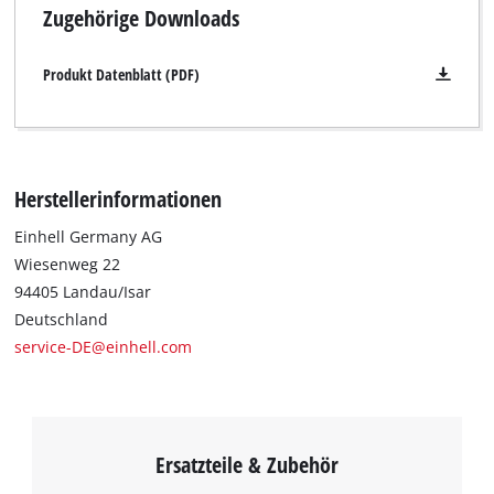
visitor. The website owner needs to setup
Zugehörige Downloads
the site with their CMP to add this content
to the list of technologies used.
Produkt Datenblatt (PDF)
Powered by
Usercentrics Consent
Management Platform
Herstellerinformationen
Einhell Germany AG
Wiesenweg 22
94405 Landau/Isar
Deutschland
service-DE@einhell.com
Ersatzteile & Zubehör