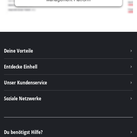
Deine Vorteile
Entdecke Einhell
Einhell weltweit
Unser Kundenservice
Über uns
Kontakt
Soziale Netzwerke
Nachhaltigkeit
Garantien & Produktregistrierung
Presseportal
Facebook
Ersatzteile & Bedienungsanleitungen
YouTube
Reparaturservice
Instagram
Du benötigst Hilfe?
FAQs