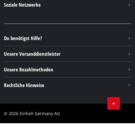
Kontakt
Soziale Netzwerke
Nachhaltigkeit
Garantien & Produktregistrierung
Presseportal
Facebook
Ersatzteile & Bedienungsanleitungen
YouTube
Reparaturservice
Instagram
Du benötigst Hilfe?
FAQs
TikTok
Rücksendungen / Widerruf
Unsere Versanddienstleister
Pinterest
Verpackungsrichtlinien
Linkedin
Unsere Bezahlmethoden
Hinweise zur Batterieentsorgung
Vertrag widerrufen
Rechtliche Hinweise
AGB
Datenschutz
© 2026 Einhell Germany AG
Impressum
Compliance