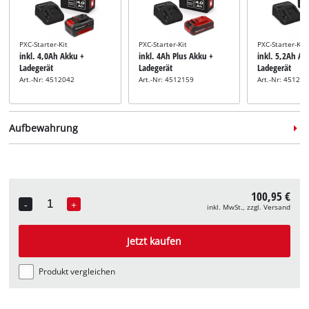
PXC-Starter-Kit
PXC-Starter-Kit
PXC-Starter-Kit
inkl. 4,0Ah Akku +
inkl. 4Ah Plus Akku +
inkl. 5,2Ah Ak
Ladegerät
Ladegerät
Ladegerät
Art.-Nr: 4512042
Art.-Nr: 4512159
Art.-Nr: 45121
Aufbewahrung
100,95 €
-
+
inkl. MwSt., zzgl. Versand
Quantity
Systemkoffer
Systemkoffer
inkl. E-Case M
inkl. E-Case L
Jetzt kaufen
Art.-Nr: 4540021
Art.-Nr: 4540014
Produkt vergleichen