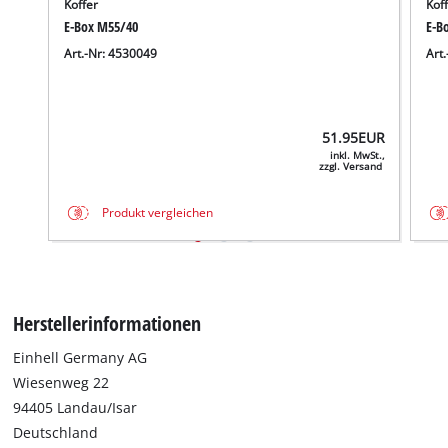
Koffer
Kof
E-Box M55/40
E-B
Art.-Nr: 4530049
Art
51.95
EUR
inkl. MwSt.,
zzgl. Versand
Produkt vergleichen
Herstellerinformationen
Einhell Germany AG
Wiesenweg 22
94405 Landau/Isar
Deutschland