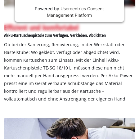
This
Powered by
Usercentrics Consent
content
Management Platform
is
not
Effizient und komfortabel
permitted
Akku-Kartuschenpistole zum Verfugen, Verkleben, Abdichten
to
load
Ob bei der Sanierung, Renovierung, in der Werkstatt oder
due
Bastelstube: Wo geklebt, verfugt oder abgedichtet wird,
to
kommen Kartuschen zum Einsatz. Mit der Einhell Akku-
trackers
Kartuschenpistole TE-SG 18/10 Li müssen diese nun nicht
that
are
mehr manuell per Hand ausgepresst werden. Per Akku-Power
not
presst eine im Gerät verbaute Schubstange das Material
disclosed
kontrolliert und regulierbar aus der Kartusche –
to
vollautomatisch und ohne Anstrengung der eigenen Hand.
the
visitor.
The
website
owner
needs