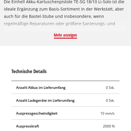
Die Einhell Akku-Kartuschenpistole TE-SG 18/10 Li-Solo ist die
ideale Ergänzung zum Basis-Sortiment in der Werkstatt, aber
auch für die Bastel-Stube und insbesondere, wenn
regelmäßige Reparaturen oder größere Sanierungs- und
Renovierungsarbeiten ins Haus stehen. Als Mitglied der
Mehr anzeigen
flexiblen Power X-Change-Familie und durch die schlanke
Bauform ist die handliche Kartuschenpistole überall dort
einsetzbar, wo sie gebraucht wird. Die Akku-Kartuschenpistole
ist für alle handelsüblichen 310 ml-Kartuschen geeignet. Die
robusten Materialien sorgen für Langlebigkeit auch bei
Technische Details
widrigen und regelmäßigen Einsätzen, der Softgrip gewährt
einen festen, sicheren Halt im Betrieb. Die Kartuschenpistole
Anzahl Akkus im Lieferumfang
0 Stk.
verfügt über eine maximale Auspresskraft von bis zu 2.000 N,
ein gleichmäßiges Bild ergibt sich durch die regelbare
Anzahl Ladegeräte im Lieferumfang
0 Stk.
Auspressgeschwindigkeit über ein Stellrad und einen
Druckschalter. Die Drehzahl kann durch die individuelle
Auspressgeschwindigkeit
10 mm/s
Einstellmöglichkeit an die unterschiedlichen Materialien und
Mengen, mit denen gearbeitet wird, angepasst werden. Durch
Auspresskraft
2000 N