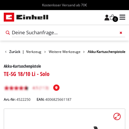
Kostenloser Versand ab 70€
0
Produkte
Zurück
|
Werkzeug
Weitere Werkzeuge
Akku-Kartuschenpistole
Akku-Kartuschenpistole
TE-SG 18/10 Li - Solo
Art.-Nr:
4522250
EAN:
4006825661187