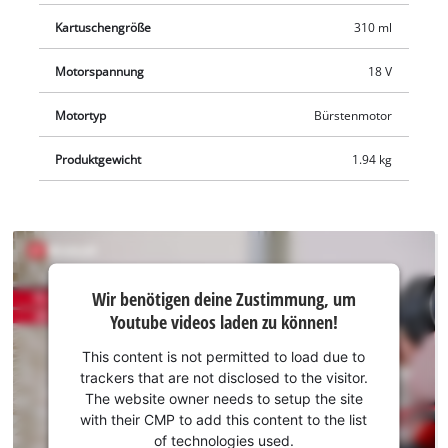
den Rückfahrmechanismus erübrigt sich das Nachtropfen
Kartuschengröße
310 ml
und Verkleben von Oberflächen, auf denen die Pistole
abgelegt wird. Das lichtstarke LED-Licht bietet eine optimale
Motorspannung
18 V
Sicht auf den Einsatzbereich, auch in dunklen Bereichen. Die
Lieferung erfolgt ohne Akku und Ladegerät der Power X-
Motortyp
Bürstenmotor
Change-Reihe, diese sind separat erhältlich, zum Beispiel als
praktisches Starter-Set.
Produktgewicht
1.94 kg
Wir
Wir benötigen deine Zustimmung, um
benötigen
Youtube videos laden zu können!
deine
Zustimmung,
This content is not permitted to load due to
um Youtube
trackers that are not disclosed to the visitor.
laden zu
The website owner needs to setup the site
können!
with their CMP to add this content to the list
of technologies used.