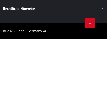
Vertrag widerrufen
Rechtliche Hinweise
AGB
Datenschutz
© 2026 Einhell Germany AG
Impressum
Compliance
Verbraucherhinweise
Barrierefreiheits-Erklärung