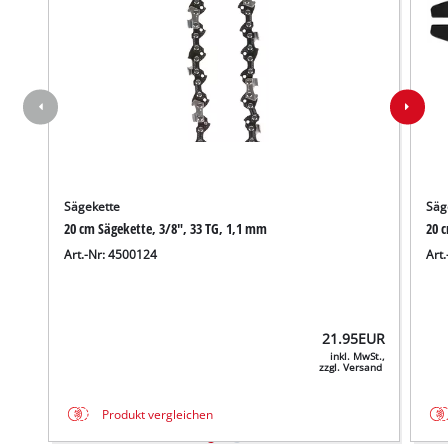
Sägekette
Säg
20 cm Sägekette, 3/8", 33 TG, 1,1 mm
20 
Art.-Nr: 4500124
Art
21.95
EUR
inkl. MwSt.,
zzgl. Versand
Produkt vergleichen