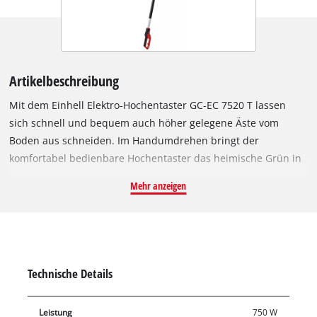
Artikelbeschreibung
Mit dem Einhell Elektro-Hochentaster GC-EC 7520 T lassen
sich schnell und bequem auch höher gelegene Äste vom
Boden aus schneiden. Im Handumdrehen bringt der
komfortabel bedienbare Hochentaster das heimische Grün in
Form. Der Aluminium-Teleskopstil sorgt für optimale
Mehr anzeigen
Reichweite. Für ein ergonomisches Arbeiten ist die Astsäge
mit einer zusätzlichen gummierten Haltefläche ausgestattet.
Die Kettenspannung erfolgt werkzeuglos. Der Tragegurt ist
verstellbar und dadurch ideal anpassbar, um für mehr
Komfort beim Arbeitseinsatz zu sorgen. Der Sicherheit dient
Technische Details
auch die integrierte Kabelzugentlastung. Der Ölbehälter für
die automatische Kettenschmierung ist mit einem großen
Leistung
750 W