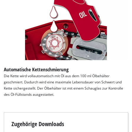
Wir benötigen deine Zustimmung, um
Google Maps laden zu können!
This content is not permitted to load due
to trackers that are not disclosed to the
visitor. The website owner needs to setup
Automatische Kettenschmierung
the site with their CMP to add this content
Die Kette wird vollautomatisch mit Öl aus dem 100 ml Ölbehälter
to the list of technologies used.
geschmiert. Dadurch wird eine maximale Lebensdauer von Schwert und
Powered by
Usercentrics Consent
Kette sichergestellt. Der Ölbehälter ist mit einem Schauglas zur Kontrolle
Management Platform
des Öl-Füllstands ausgestattet.
Zugehörige Downloads