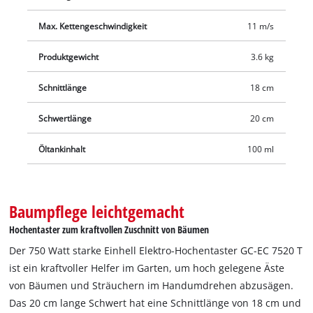
Schauglas für die schnelle Kontrolle des Öl-Füllstands
ausgestattet.
Max. Kettengeschwindigkeit
11 m/s
Produktgewicht
3.6 kg
Schnittlänge
18 cm
Schwertlänge
20 cm
Öltankinhalt
100 ml
Baumpflege leichtgemacht
Hochentaster zum kraftvollen Zuschnitt von Bäumen
Der 750 Watt starke Einhell Elektro-Hochentaster GC-EC 7520 T
ist ein kraftvoller Helfer im Garten, um hoch gelegene Äste
von Bäumen und Sträuchern im Handumdrehen abzusägen.
Das 20 cm lange Schwert hat eine Schnittlänge von 18 cm und