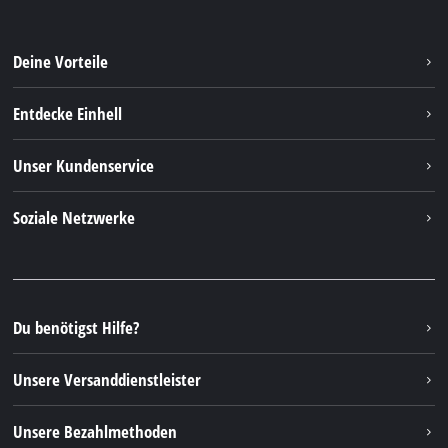
Deine Vorteile
Entdecke Einhell
Einhell weltweit
Unser Kundenservice
Über uns
Kontakt
Soziale Netzwerke
Nachhaltigkeit
Garantien & Produktregistrierung
Presseportal
Facebook
Ersatzteile & Bedienungsanleitungen
YouTube
Reparaturservice
Instagram
Du benötigst Hilfe?
FAQs
TikTok
Rücksendungen / Widerruf
Unsere Versanddienstleister
Pinterest
Verpackungsrichtlinien
Linkedin
Unsere Bezahlmethoden
Hinweise zur Batterieentsorgung