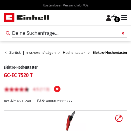
Kostenloser Versand ab 70€
0
Garten
Zurück
Gartenscheren /-sägen
|
Hochentaster
Elektro-Hochentaster
Elektro-Hochentaster
GC-EC 7520 T
Art.-Nr:
4501240
EAN:
4006825665277