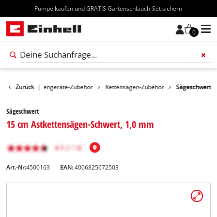
Kostenloser Versand ab 70€
0
ubehör
Zurück
Gartengeräte-Zubehör
|
Kettensägen-Zubehör
Sägeschwert
Sägeschwert
15 cm Astkettensägen-Schwert, 1,0 mm
Art.-Nr:
4500163
EAN:
4006825672503