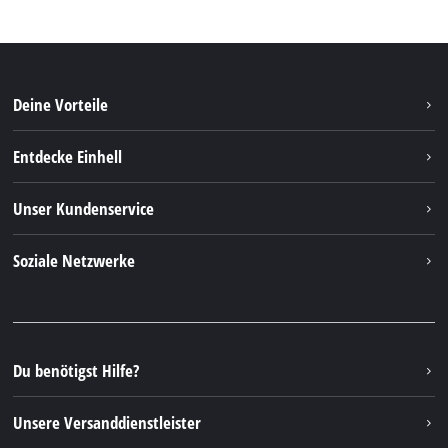
Deine Vorteile
Entdecke Einhell
Einhell weltweit
Unser Kundenservice
Über uns
Kontakt
Soziale Netzwerke
Nachhaltigkeit
Garantien & Produktregistrierung
Presseportal
Facebook
Ersatzteile & Bedienungsanleitungen
YouTube
Reparaturservice
Instagram
Du benötigst Hilfe?
FAQs
TikTok
Rücksendungen / Widerruf
Unsere Versanddienstleister
Pinterest
Verpackungsrichtlinien