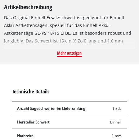
Artikelbeschreibung
Das Original Einhell Ersatzschwert ist geeignet für Einhell
Akku-Astkettensägen, speziell für das Einhell Akku-
Astkettensäge GE-PS 18/15 Li BL. Es ist besonders robust und
langlebig. Das Schwert ist 15 cm (6 Zoll) lang und 1,0 mm
(0,039 Zoll) stark. Das Sägeschwert eignet sich daher
Mehr anzeigen
besonders gut für Sägearbeiten an größeren Sträuchern oder
zum Entasten von Bäumen. Geliefert wird das Ersatzschwert
ohne Sägekette.
Technische Details
Anzahl Sägeschwerter im Lieferumfang
1 Stk.
Hersteller Schwert
Einhell
Nutbreite
1 mm