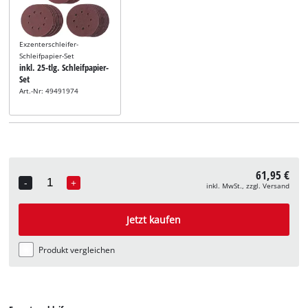
Exzenterschleifer-
Schleifpapier-Set
inkl. 25-tlg. Schleifpapier-
Set
Art.-Nr: 49491974
61,95 €
-
+
inkl. MwSt., zzgl. Versand
Quantity
Jetzt kaufen
Produkt vergleichen