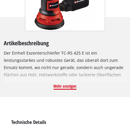
Artikelbeschreibung
Der Einhell Exzenterschleifer TC-RS 425 E ist ein
leistungsstarkes und robustes Gerät, das überall dort zum
Einsatz kommt, wo nicht nur gerade, sondern auch ungerade
Flächen aus Holz, Holzwerkstoffe oder lackierte Oberflächen
abgeschliffen werden. Dank Drehzahl-Regelelektronik lässt
Mehr anzeigen
sich seine Schleifleistung optimal an das zu bearbeitende
Material und die jeweilige Aufgabe anpassen. So überzeugt
der Exzenterschleifer mit hohem Abtrag und Feinschliff. Der
425 Watt starke TC-RS 425 E ist mit einem 125 mm großen
Schleifteller mit Micro-Klett ausgestattet, so dass sich
Technische Details
Schleifpapiere in Sekundenschnelle wechseln lassen und