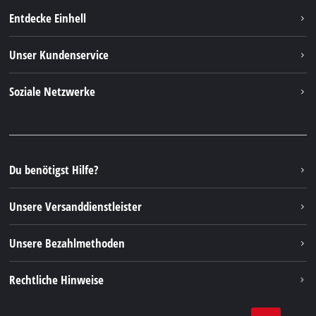
Entdecke Einhell
Einhell weltweit
Unser Kundenservice
Über uns
Kontakt
Soziale Netzwerke
Nachhaltigkeit
Garantien & Produktregistrierung
Presseportal
Facebook
Ersatzteile & Bedienungsanleitungen
YouTube
Reparaturservice
Instagram
Du benötigst Hilfe?
FAQs
TikTok
Rücksendungen / Widerruf
Unsere Versanddienstleister
Pinterest
Verpackungsrichtlinien
Linkedin
Unsere Bezahlmethoden
Hinweise zur Batterieentsorgung
Vertrag widerrufen
Rechtliche Hinweise
AGB