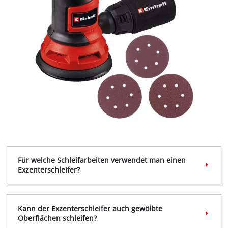
Wir benötigen deine Zustimmung, um
Google Maps laden zu können!
This content is not permitted to load due
to trackers that are not disclosed to the
visitor. The website owner needs to setup
the site with their CMP to add this content
to the list of technologies used.
Für welche Schleifarbeiten verwendet man einen
Exzenterschleifer?
Powered by
Usercentrics Consent
Management Platform
Kann der Exzenterschleifer auch gewölbte
Oberflächen schleifen?