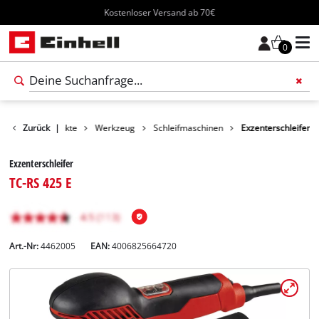
Kostenloser Versand ab 70€
0
Zurück
Produkte
|
Werkzeug
Schleifmaschinen
Exzenterschleifer
Exzenterschleifer
TC-RS 425 E
Art.-Nr:
4462005
EAN:
4006825664720