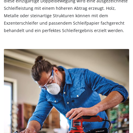
diese einzigartige Doppelbewegung wird eine ausgezeichnete
trackers
Schleifleistung mit einem höheren Abtrag erzeugt. Holz,
that
Metalle oder steinartige Strukturen können mit dem
are
Exzenterschleifer und passendem Schleifpapier fachgerecht
not
disclosed
behandelt und ein perfektes Schleifergebnis erzielt werden.
to
the
visitor.
The
website
owner
needs
to
setup
the
site
with
their
CMP
to
add