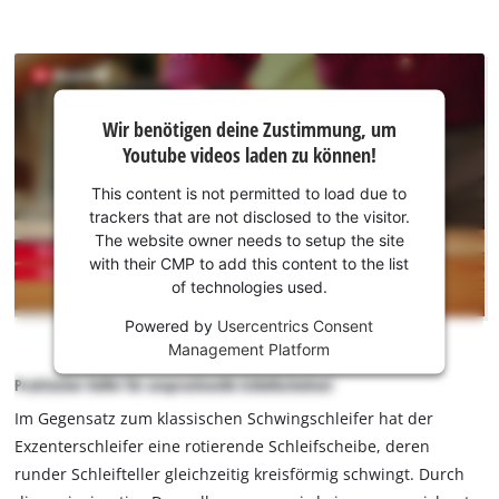
Wir
Wir benötigen deine Zustimmung, um
benötigen
Youtube videos laden zu können!
deine
Zustimmung,
This content is not permitted to load due to
um Youtube
trackers that are not disclosed to the visitor.
laden zu
The website owner needs to setup the site
können!
with their CMP to add this content to the list
of technologies used.
This
Powered by
Usercentrics Consent
content
Management Platform
is
not
Praktischer Helfer für anspruchsvolle Schleifarbeiten!
permitted
Im Gegensatz zum klassischen Schwingschleifer hat der
to
load
Exzenterschleifer eine rotierende Schleifscheibe, deren
due
runder Schleifteller gleichzeitig kreisförmig schwingt. Durch
to