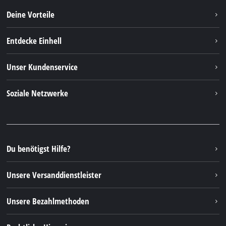
Deine Vorteile
Entdecke Einhell
Einhell weltweit
Unser Kundenservice
Über uns
Kontakt
Soziale Netzwerke
Nachhaltigkeit
Garantien & Produktregistrierung
Presseportal
Facebook
Ersatzteile & Bedienungsanleitungen
YouTube
Reparaturservice
Instagram
Du benötigst Hilfe?
FAQs
TikTok
Rücksendungen / Widerruf
Unsere Versanddienstleister
Pinterest
Verpackungsrichtlinien
Linkedin
Unsere Bezahlmethoden
Hinweise zur Batterieentsorgung
Vertrag widerrufen