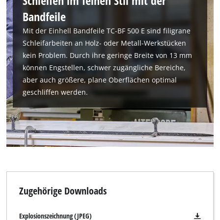
Schleifen im feinen Stil mit der
Bandfeile
Mit der Einhell Bandfeile TC-BF 500 E sind filigrane
Schleifarbeiten an Holz- oder Metall-Werkstücken
Wir benötigen deine Zustimmung, um
kein Problem. Durch ihre geringe Breite von 13 mm
Google Maps laden zu können!
können Engstellen, schwer zugängliche Bereiche,
This content is not permitted to load due
aber auch größere, plane Oberflächen optimal
to trackers that are not disclosed to the
geschliffen werden.
visitor. The website owner needs to setup
the site with their CMP to add this content
to the list of technologies used.
Powered by
Usercentrics Consent
Management Platform
Zugehörige Downloads
Explosionszeichnung (JPEG)