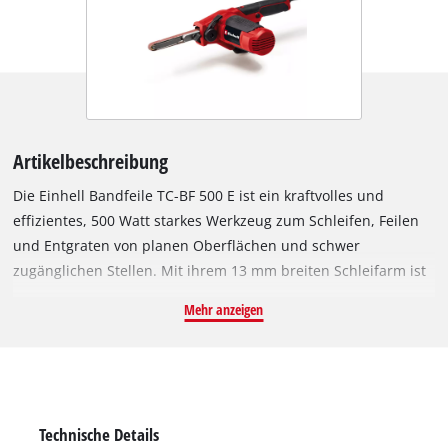
Artikelbeschreibung
Die Einhell Bandfeile TC-BF 500 E ist ein kraftvolles und
effizientes, 500 Watt starkes Werkzeug zum Schleifen, Feilen
und Entgraten von planen Oberflächen und schwer
zugänglichen Stellen. Mit ihrem 13 mm breiten Schleifarm ist
sie für Werkstücke aus Metall und Holz optimal geeignet. Das
Mehr anzeigen
robuste Schleifarmgehäuse aus massivem Metall sorgt für
Langlebigkeit und vibrationsarmes Schleifen. Für zeitintensive
Arbeiten verfügt die handliche und leichte Bandfeile über
eine Dauerlaufarretierung. Dabei kann die Drehzahlelektronik,
sprich die Schleifbandgeschwindigkeit, über ein Einstellrad
Technische Details
bis zu 1.700 m/min je nach Material oder Anwendung