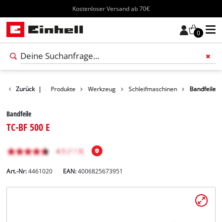
Kostenloser Versand ab 70€
0
Zurück
|
Produkte
Werkzeug
Schleifmaschinen
Bandfeile
Bandfeile
TC-BF 500 E
Art.-Nr:
4461020
EAN:
4006825673951