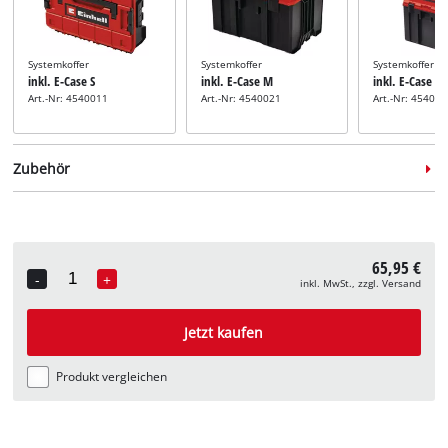
Systemkoffer
Systemkoffer
Systemkoffer
inkl. E-Case S
inkl. E-Case M
inkl. E-Case L
Art.-Nr: 4540011
Art.-Nr: 4540021
Art.-Nr: 45400
Zubehör
65,95 €
-
+
inkl. MwSt., zzgl. Versand
Quantity
Schleifband-Set
inkl. 35-tlg. Schleifband-
Jetzt kaufen
Set
Art.-Nr: 4419817
Produkt vergleichen