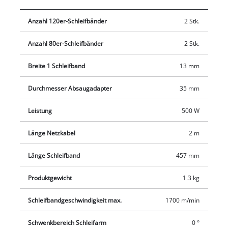
passend eingestellt werden. Das Schleifband wird
Anzahl 120er-Schleifbänder
2 Stk.
werkzeuglos gewechselt und der Lauf kann ebenso leicht
justiert werden. Dank ihres ergonomischen Designs mit
Anzahl 80er-Schleifbänder
2 Stk.
Softgrip-Handgriff liegt die Bandfeile angenehm in der Hand.
Für einen sauberen Arbeitsbereich sorgt die integrierte
Breite 1 Schleifband
13 mm
Staubabsaugung. Im Lieferumfang enthalten ist ein 6-teiliges
Schleifbandset, bestehend aus je 2x P60, P80, P120 (Länge 457
Durchmesser Absaugadapter
35 mm
mm).
Leistung
500 W
Länge Netzkabel
2 m
Länge Schleifband
457 mm
Produktgewicht
1.3 kg
Schleifbandgeschwindigkeit max.
1700 m/min
Schwenkbereich Schleifarm
0 °