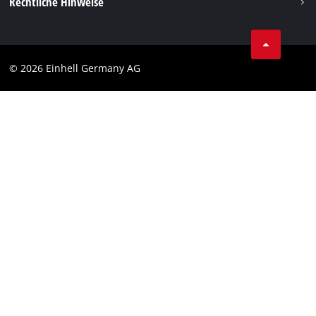
Rechtliche Hinweise
AGB
Datenschutz
© 2026 Einhell Germany AG
Impressum
Compliance
Verbraucherhinweise
Barrierefreiheits-Erklärung