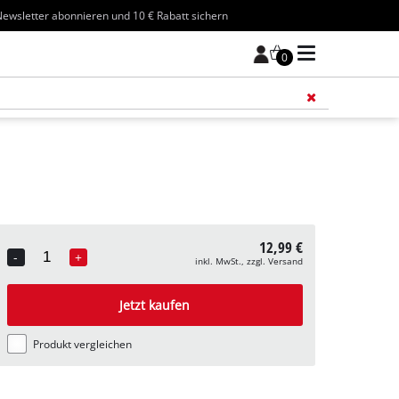
ewsletter abonnieren und 10 € Rabatt sichern
0
Füge 
12,99 €
-
+
inkl. MwSt., zzgl. Versand
Quantity
Jetzt kaufen
Produkt vergleichen