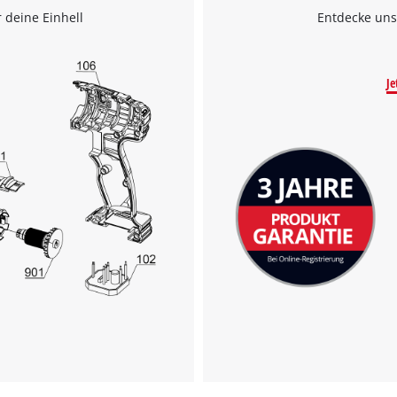
visitor. The website owner needs to setup
 deine Einhell
Entdecke uns
the site with their CMP to add this content
to the list of technologies used.
Powered by
Usercentrics Consent
Je
Management Platform