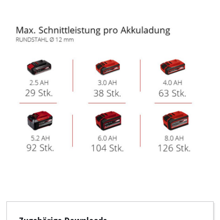
Wir benötigen deine Zustimmung, um
Google Maps laden zu können!
This content is not permitted to load due
to trackers that are not disclosed to the
visitor. The website owner needs to setup
the site with their CMP to add this content
to the list of technologies used.
Powered by
Usercentrics Consent
Management Platform