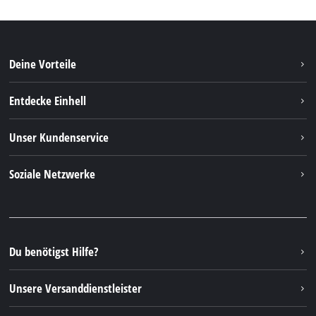
Deine Vorteile
Entdecke Einhell
Einhell weltweit
Unser Kundenservice
Über uns
Kontakt
Soziale Netzwerke
Nachhaltigkeit
Garantien & Produktregistrierung
Presseportal
Facebook
Ersatzteile & Bedienungsanleitungen
YouTube
Reparaturservice
Instagram
Du benötigst Hilfe?
FAQs
TikTok
Rücksendungen / Widerruf
Unsere Versanddienstleister
Pinterest
Verpackungsrichtlinien