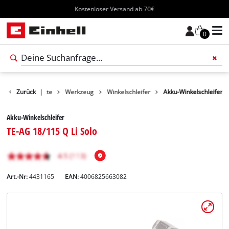
Kostenloser Versand ab 70€
0
Zurück
Produkte
|
Werkzeug
Winkelschleifer
Akku-Winkelschleifer
Akku-Winkelschleifer
TE-AG 18/115 Q Li Solo
Art.-Nr:
4431165
EAN:
4006825663082