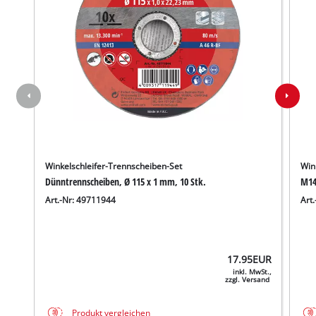
Winkelschleifer-Trennscheiben-Set
Win
Dünntrennscheiben, Ø 115 x 1 mm, 10 Stk.
M14
Art.-Nr: 49711944
Art
17.95
EUR
inkl. MwSt.,
zzgl. Versand
Produkt vergleichen