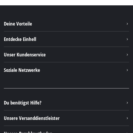
Deine Vorteile
Entdecke Einhell
Einhell weltweit
Unser Kundenservice
Über uns
Kontakt
Soziale Netzwerke
Nachhaltigkeit
Garantien & Produktregistrierung
Presseportal
Facebook
Ersatzteile & Bedienungsanleitungen
YouTube
Reparaturservice
Instagram
Du benötigst Hilfe?
FAQs
TikTok
Rücksendungen / Widerruf
Unsere Versanddienstleister
Pinterest
Verpackungsrichtlinien
Linkedin