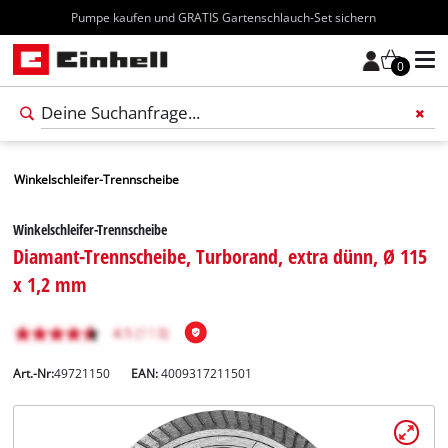
Kostenloser Versand ab 70€
0
Winkelschleifer-Trennscheibe
Winkelschleifer-Trennscheibe
Diamant-Trennscheibe, Turborand, extra dünn, Ø 115
x 1,2 mm
Art.-Nr:
49721150
EAN:
4009317211501