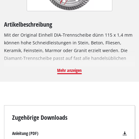
Artikelbeschreibung
Mit der Original Einhell DIA-Trennscheibe dünn 115 x 1,4 mm
können hohe Schneidleistungen in Stein, Beton, Fliesen,
Keramik, Feinstein, Marmor oder Granit erzielt werden. Die
Diamant-Trennscheibe passt auf fast alle handelsüblichen
115 mm Winkelschleifer und ist speziell für Akku-
Mehr anzeigen
Winkelschleifer entwickelt worden. Der Außendurchmesser
beträgt 115 mm und sie ist mit einer M14-Bohrung
ausgestattet. Die Scheibe kann mit einer maximalen Drehzahl
von 13.300 Umdrehungen pro Minute bei einer
Geschwindigkeit von maximal 80 m/s betrieben werden.
Zugehörige Downloads
Anleitung (PDF)