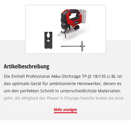
Artikelbeschreibung
Die Einhell Professional Akku-Stichsäge TP-JS 18/135 Li BL ist
das optimale Gerät für ambitionierte Heimwerker, denen es
um den perfekten Schnitt in unterschiedlichste Materialien
geht. Als Mitglied der Power X-Change-Familie bietet sie eine
hohe Flexibilität bei Arbeiten in Heim, Werkstatt und Garage,
Mehr anzeigen
denn innerhalb der Systemfamilie können alle Geräte, Akkus
und Ladegeräte miteinander kombiniert werden. Durch ihre
hohe Laufruhe sorgt die Akku-Stichsäge für exakte Schnitte.