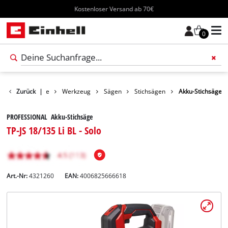
Kostenloser Versand ab 70€
0
Zurück
Produkte
|
Werkzeug
Sägen
Stichsägen
Akku-Stichsäge
PROFESSIONAL Akku-Stichsäge
TP-JS 18/135 Li BL - Solo
Art.-Nr:
4321260
EAN:
4006825666618