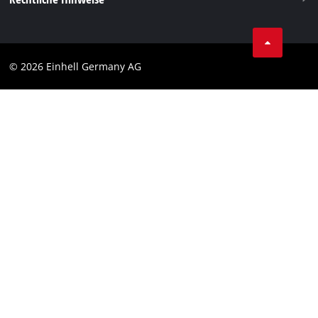
AGB
Datenschutz
© 2026 Einhell Germany AG
Impressum
Compliance
Verbraucherhinweise
Barrierefreiheits-Erklärung