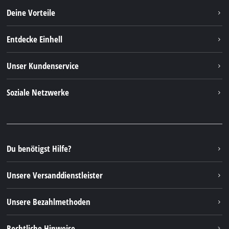
Deine Vorteile
Entdecke Einhell
Einhell weltweit
Unser Kundenservice
Über uns
Kontakt
Soziale Netzwerke
Nachhaltigkeit
Garantien & Produktregistrierung
Presseportal
Facebook
Ersatzteile & Bedienungsanleitungen
YouTube
Reparaturservice
Instagram
Du benötigst Hilfe?
FAQs
TikTok
Rücksendungen / Widerruf
Unsere Versanddienstleister
Pinterest
Verpackungsrichtlinien
Linkedin
Unsere Bezahlmethoden
Hinweise zur Batterieentsorgung
Vertrag widerrufen
Rechtliche Hinweise