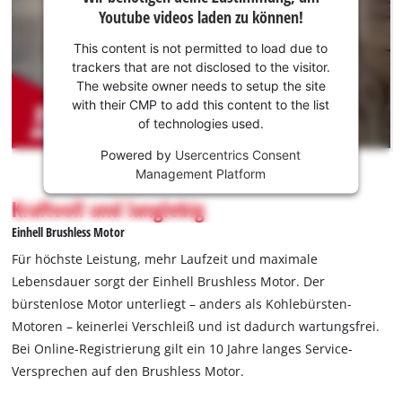
benötigen
Youtube videos laden zu können!
deine
Zustimmung,
This content is not permitted to load due to
um Youtube
trackers that are not disclosed to the visitor.
laden zu
The website owner needs to setup the site
können!
with their CMP to add this content to the list
of technologies used.
This
Powered by
Usercentrics Consent
content
Management Platform
is
not
Kraftvoll und langlebig
permitted
Einhell Brushless Motor
to
load
Für höchste Leistung, mehr Laufzeit und maximale
due
Lebensdauer sorgt der Einhell Brushless Motor. Der
to
bürstenlose Motor unterliegt – anders als Kohlebürsten-
trackers
Motoren – keinerlei Verschleiß und ist dadurch wartungsfrei.
that
are
Bei Online-Registrierung gilt ein 10 Jahre langes Service-
not
Versprechen auf den Brushless Motor.
disclosed
to