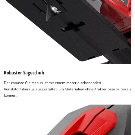
to trackers that are not disclosed to the
visitor. The website owner needs to setup
the site with their CMP to add this content
to the list of technologies used.
Powered by
Usercentrics Consent
Management Platform
Robuster Sägeschuh
Der robuste Gleitschuh ist mit einem materialschonenden
Kunststoffüberzug ausgestattet, um Materialien ohne Kratzer bearbeiten zu
können.