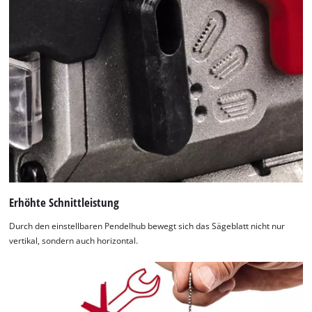
technologies
used.
Powered
by
Usercentrics
Consent
Management
Platform
Erhöhte Schnittleistung
Durch den einstellbaren Pendelhub bewegt sich das Sägeblatt nicht nur
vertikal, sondern auch horizontal.