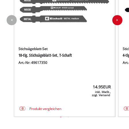
Stichsägeblatt-Set
Stic
10-tlg. Stichsägeblatt-Set, T-Schaft
4-tl
Art.-Nr: 49617350
Art
14.95
EUR
inkl. MwSt.,
zzgl. Versand
Produkt vergleichen