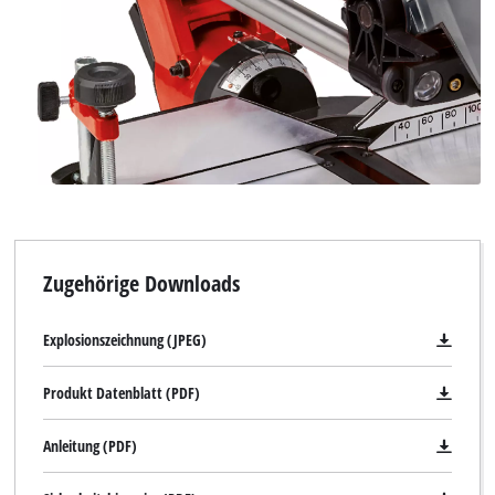
Wir benötigen deine Zustimmung, um
Google Maps laden zu können!
This content is not permitted to load due
to trackers that are not disclosed to the
visitor. The website owner needs to setup
the site with their CMP to add this content
to the list of technologies used.
Powered by
Usercentrics Consent
Management Platform
Zugehörige Downloads
Explosionszeichnung (JPEG)
Produkt Datenblatt (PDF)
Anleitung (PDF)