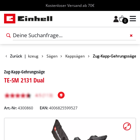
Kostenloser Versand ab 70€
0
rodukte
Zurück
Werkzeug
|
Sägen
Kappsägen
Zug-Kapp-Gehrungssäge
Zug-Kapp-Gehrungssäge
TE-SM 2131 Dual
Art.-Nr:
4300860
EAN:
4006825599527