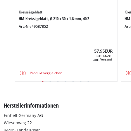
Kreissägeblatt
Kre
HM-Kreissägeblatt, Ø 210 x 30 x 1,8 mm, 40 Z
HM-K
Art.-Nr: 49587852
Art
57.95
EUR
inkl. MwSt.,
zzgl. Versand
Produkt vergleichen
Herstellerinformationen
Einhell Germany AG
Wiesenweg 22
94405 Landau/Isar