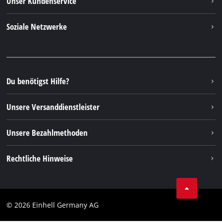
Unser Kundenservice
Über uns
Kontakt
Soziale Netzwerke
Nachhaltigkeit
Garantien & Produktregistrierung
Presseportal
Facebook
Ersatzteile & Bedienungsanleitungen
YouTube
Reparaturservice
Instagram
Du benötigst Hilfe?
FAQs
TikTok
Rücksendungen / Widerruf
Unsere Versanddienstleister
Pinterest
Verpackungsrichtlinien
Linkedin
Unsere Bezahlmethoden
Hinweise zur Batterieentsorgung
Vertrag widerrufen
Rechtliche Hinweise
AGB
Datenschutz
© 2026 Einhell Germany AG
Impressum