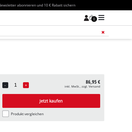
ewsletter abonnieren und 10 € Rabatt sichern
0
Füge 
86,95 €
-
+
inkl. MwSt., zzgl. Versand
Quantity
Jetzt kaufen
Produkt vergleichen