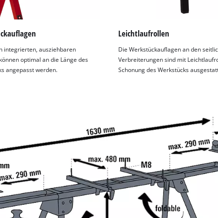
visitor. The website owner needs to setup
the site with their CMP to add this content
to the list of technologies used.
ckauflagen
Leichtlaufrollen
Powered by
Usercentrics Consent
n integrierten, ausziehbaren
Die Werkstückauflagen an den seitli
Management Platform
können optimal an die Länge des
Verbreiterungen sind mit Leichtlaufro
ks angepasst werden.
Schonung des Werkstücks ausgestatt