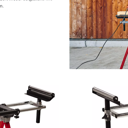
n.
Wir benötigen deine Zustimmung, um
Google Maps laden zu können!
This content is not permitted to load due
to trackers that are not disclosed to the