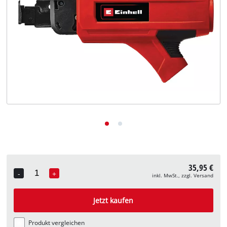
Deutsch
DE
Deutsch
English
35,95 €
-
+
inkl. MwSt., zzgl. Versand
Quantity
Jetzt kaufen
Produkt vergleichen