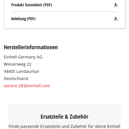
trackers
Produkt Datenblatt (PDF)
that
are
Anleitung (PDF)
not
disclosed
to
the
visitor.
Herstellerinformationen
The
website
Einhell Germany AG
owner
Wiesenweg 22
needs
94405 Landau/Isar
to
Deutschland
setup
service-DE@einhell.com
the
site
with
their
CMP
Ersatzteile & Zubehör
to
add
Finde passende Ersatzteile und Zubehör für deine Einhell
this