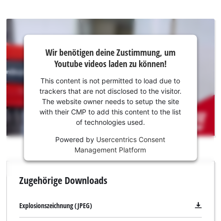
Schnellbauschrauben, können die Trockenbauschrauben in
schneller Folge und ohne Unterbrechung eingeschraubt
werden. Der Magazinaufsatz kann mit allen gängigen
Schraubengurten verwendet werden und eignet sich für 25 -
Wir
Wir benötigen deine Zustimmung, um
benötigen
55 mm lange Schnellbauschrauben. Die Schraubenlänge kann
Youtube videos laden zu können!
deine
einfach direkt am Magazinaufsatz eingestellt werden. Die
Zustimmung,
Tiefenfixierung erfolgt mittels justierbaren Tiefenanschlag.
This content is not permitted to load due to
um Youtube
trackers that are not disclosed to the visitor.
Ein passender Bit zum Schrauben ist bereits im Lieferumfang
laden zu
The website owner needs to setup the site
enthalten.
können!
with their CMP to add this content to the list
of technologies used.
This
Powered by
Usercentrics Consent
content
Management Platform
is
not
permitted
Zugehörige Downloads
to
load
due
Explosionszeichnung (JPEG)
to