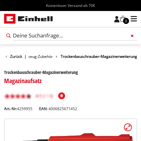
Kostenloser Versand ab 70€
0
Weiteres Werkzeug-Zubehör
Zurück
|
Trockenbauschrauber-Magazinerweiterung
Trockenbauschrauber-Magazinerweiterung
Magazinaufsatz
Art.-Nr:
4259955
EAN:
4006825671452