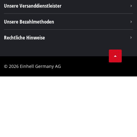
Rücksendungen / Widerruf
Unsere Versanddienstleister
Pinterest
Verpackungsrichtlinien
Linkedin
Unsere Bezahlmethoden
Hinweise zur Batterieentsorgung
Vertrag widerrufen
Rechtliche Hinweise
AGB
Datenschutz
© 2026 Einhell Germany AG
Impressum
Compliance
Verbraucherhinweise
Barrierefreiheits-Erklärung