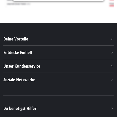
Deine Vorteile
Entdecke Einhell
Einhell weltweit
Unser Kundenservice
Über uns
Kontakt
Soziale Netzwerke
Nachhaltigkeit
Garantien & Produktregistrierung
Presseportal
Facebook
Ersatzteile & Bedienungsanleitungen
YouTube
Reparaturservice
Instagram
Du benötigst Hilfe?
FAQs
TikTok