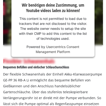
Wir
Wir benötigen deine Zustimmung, um
benötigen
Youtube videos laden zu können!
deine
Zustimmung,
This content is not permitted to load due to
um Youtube
trackers that are not disclosed to the visitor.
laden zu
The website owner needs to setup the site
können!
with their CMP to add this content to the list
of technologies used.
This
Powered by
Usercentrics Consent
content
Management Platform
is
not
Flexibler Schwanenhals
permitted
Bequemes Befüllen und einfacher Schlauchanschluss
to
load
Der flexible Schwanenhals der Einhell Akku-Klarwasserpumpe
due
GE-PP 36 RB-A Li ermöglicht das bequeme Befüllen von
to
Gießkannen und den Anschluss handelsüblicher
trackers
Gartenschläuche. Über das stufenlos teleskopierbare
that
are
Verlängerungsrohr ist er direkt mit der Pumpe verbunden. So
not
lässt sich die Pumpe optimal als Regenfasspumpe einsetzen