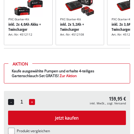
PXC-Starter-Kit
PXC-Starter-Kit
PXC-Starter-Kit
inkl. 2x 4,0Ah Akku +
inkl. 2x 5,2Ah +
inkl. 2x 3,0Ah
Twincharger
Twincharger
Twincharger
Art.-Nr: 4512112
Art.-Nr: 4512108
Art.-Nr: 45120
AKTION
Kaufe ausgewählte Pumpen und erhalte 4-teiliges
Gartenschlauch-Set GRATIS!
Zur Aktion
159,95 €
-
+
inkl. MwSt., zzgl. Versand
Quantity
Jetzt kaufen
Produkt vergleichen