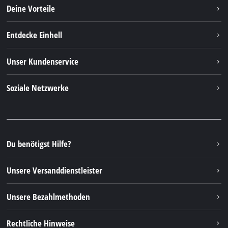
Deine Vorteile
Entdecke Einhell
Einhell weltweit
Unser Kundenservice
Über uns
Kontakt
Soziale Netzwerke
Nachhaltigkeit
Garantien & Produktregistrierung
Presseportal
Facebook
Ersatzteile & Bedienungsanleitungen
YouTube
Reparaturservice
Instagram
Du benötigst Hilfe?
FAQs
TikTok
Rücksendungen / Widerruf
Unsere Versanddienstleister
Pinterest
Verpackungsrichtlinien
Linkedin
Unsere Bezahlmethoden
Hinweise zur Batterieentsorgung
Vertrag widerrufen
Rechtliche Hinweise