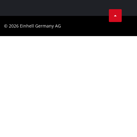
AGB
Datenschutz
© 2026 Einhell Germany AG
Impressum
Compliance
Verbraucherhinweise
Barrierefreiheits-Erklärung