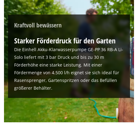
of
technologies
used.
Kraftvoll bewässern
Powered
by
Starker Förderdruck für den Garten
Usercentrics
Consent
Die Einhell Akku-Klarwasserpumpe GE-PP 36 RB-A Li-
Management
Solo liefert mit 3 bar Druck und bis zu 30 m
Platform
Förderhöhe eine starke Leistung. Mit einer
Fördermenge von 4.500 l/h eignet sie sich ideal für
Rasensprenger, Gartenspritzen oder das Befüllen
größerer Behälter.