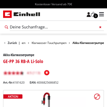
Kostenloser Versand ab 70€
0
Wasserpumpen
Zurück
|
Klarwasser-Tauchpumpen
Akku-Klarwasserpumpe
Akku-Klarwasserpumpe
GE-PP 36 RB-A Li-Solo
Art.-Nr:
4181620
EAN:
4006825686852
AKTION