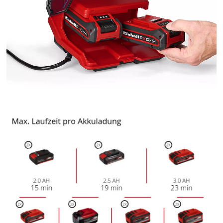
Wir benötigen deine Zustimmung, um
Google Maps laden zu können!
This content is not permitted to load due
to trackers that are not disclosed to the
visitor. The website owner needs to setup
the site with their CMP to add this content
to the list of technologies used.
Powered by
Usercentrics Consent
Management Platform