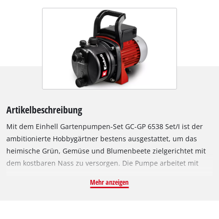
Artikelbeschreibung
Mit dem Einhell Gartenpumpen-Set GC-GP 6538 Set/I ist der
ambitionierte Hobbygärtner bestens ausgestattet, um das
heimische Grün, Gemüse und Blumenbeete zielgerichtet mit
dem kostbaren Nass zu versorgen. Die Pumpe arbeitet mit
kraftvollen 650 Watt Leistung und fördert bis zu 3.800 Liter in
Mehr anzeigen
der Stunde. Dabei beträgt der Förderdruck 3,6 bar, die
maximale Saughöhe acht und die maximale Förderhöhe sogar
36 Meter. Ausgestattet mit Ein-/Ausschalter, ist die