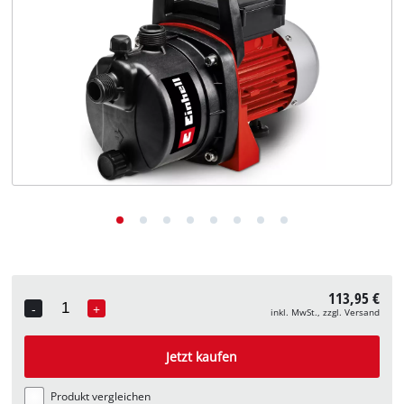
Deutsch
DE
Deutsch
English
113,95 €
-
+
inkl. MwSt., zzgl. Versand
Quantity
Jetzt kaufen
Produkt vergleichen