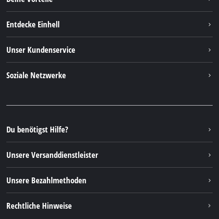
Entdecke Einhell
Einhell weltweit
Unser Kundenservice
Über uns
Kontakt
Soziale Netzwerke
Nachhaltigkeit
Garantien & Produktregistrierung
Presseportal
Facebook
Ersatzteile & Bedienungsanleitungen
YouTube
Reparaturservice
Instagram
Du benötigst Hilfe?
FAQs
TikTok
Rücksendungen / Widerruf
Unsere Versanddienstleister
Pinterest
Verpackungsrichtlinien
Linkedin
Unsere Bezahlmethoden
Hinweise zur Batterieentsorgung
Vertrag widerrufen
Rechtliche Hinweise