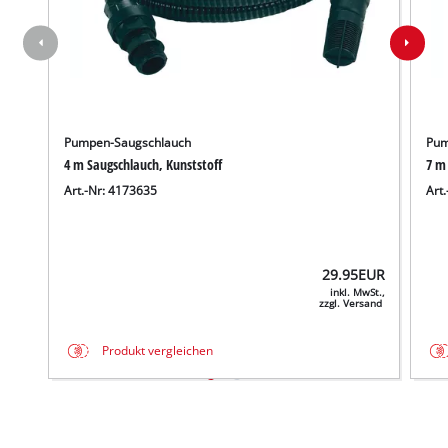
Pumpen-Saugschlauch
Pum
4 m Saugschlauch, Kunststoff
7 m
Art.-Nr: 4173635
Art
29.95
EUR
inkl. MwSt.,
zzgl. Versand
Produkt vergleichen