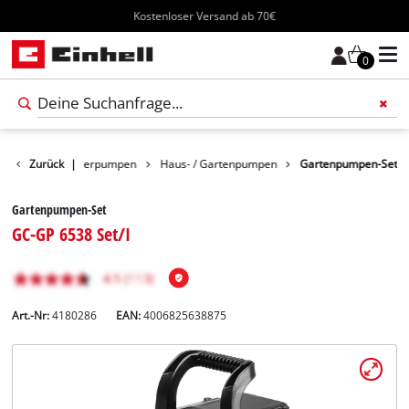
Kostenloser Versand ab 70€
0
odukte
Zurück
Wasserpumpen
|
Haus- / Gartenpumpen
Gartenpumpen-Set
Gartenpumpen-Set
GC-GP 6538 Set/I
Art.-Nr:
4180286
EAN:
4006825638875