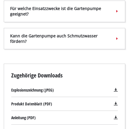
Für welche Einsatzzwecke ist die Gartenpumpe
geeignet?
Kann die Gartenpumpe auch Schmutzwasser
fördern?
Zugehörige Downloads
Wir benötigen deine Zustimmung, um
Google Maps laden zu können!
Explosionszeichnung (JPEG)
This content is not permitted to load due
to trackers that are not disclosed to the
Produkt Datenblatt (PDF)
visitor. The website owner needs to setup
the site with their CMP to add this content
to the list of technologies used.
Anleitung (PDF)
Powered by
Usercentrics Consent