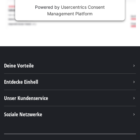
Powered by
Usercentrics Consent
Management Platform
Deine Vorteile
Entdecke Einhell
Einhell weltweit
Unser Kundenservice
Über uns
Kontakt
Soziale Netzwerke
Nachhaltigkeit
Garantien & Produktregistrierung
Presseportal
Facebook
Ersatzteile & Bedienungsanleitungen
YouTube