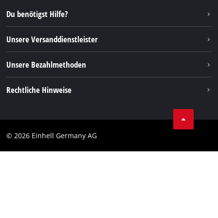
Reparaturservice
Instagram
Du benötigst Hilfe?
FAQs
TikTok
Rücksendungen / Widerruf
Unsere Versanddienstleister
Pinterest
Verpackungsrichtlinien
Linkedin
Unsere Bezahlmethoden
Hinweise zur Batterieentsorgung
Vertrag widerrufen
Rechtliche Hinweise
AGB
Datenschutz
© 2026 Einhell Germany AG
Impressum
Compliance
Verbraucherhinweise
Barrierefreiheits-Erklärung