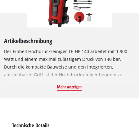
Artikelbeschreibung
Der Einhell Hochdruckreiniger TE-HP 140 arbeitet mit 1.900
Watt und einem maximal zulässigem Druck von 140 bar.
Durch die kompakte Bauweise und den integrierten,
ausziehbaren Griff ist der Hochdruckreiniger bequem zu
transportieren und platzsparend bei der Aufbewahrung. Der
Mehr anzeigen
Hochdruckreiniger schaltet automatisch ein und aus und ist
durch seine Räder ideal für den mobilen Einsatz geeignet,
zum zügigen Reinigen verschmutzter Flächen mit einer
maximalen Durchflussmengee. Der Wasseranschluss ist mit
einem integrierten Filter ausgestattet. Flexibel im Einsatz ist
Technische Details
der Hochdruckreiniger durch das modulare Quick-Couple-
System. Der Druck und die Stärke des Wasserstrahls wird