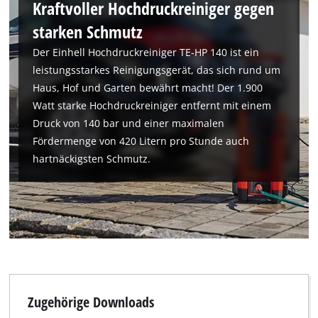
Kraftvoller Hochdruckreiniger gegen
starken Schmutz
Der Einhell Hochdruckreiniger TE-HP 140 ist ein
leistungsstarkes Reinigungsgerät, das sich rund um
Haus, Hof und Garten bewährt macht! Der 1.900
Watt starke Hochdruckreiniger entfernt mit einem
Druck von 140 bar und einer maximalen
Fördermenge von 420 Litern pro Stunde auch
Wir benötigen deine Zustimmung, um
hartnäckigsten Schmutz.
Google Maps laden zu können!
This content is not permitted to load due
to trackers that are not disclosed to the
visitor. The website owner needs to setup
the site with their CMP to add this content
to the list of technologies used.
Powered by
Usercentrics Consent
Management Platform
Zugehörige Downloads