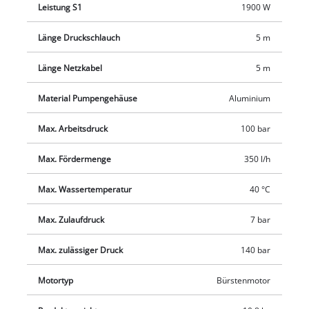
Leistung S1
1900 W
über die Düsen reguliert. An der Aufwickelrolle lässt sich der
Druckschlauch bequem Aufbewahren, zudem bieten sich
Länge Druckschlauch
5 m
vielseitige Aufbewahrungsmöglichkeiten für Düsen, Pistole
und weitere Zubehörteile. Ein Reinigungsmitteltank ist
Länge Netzkabel
5 m
integriert. Die Lieferung erfolgt inklusive Pistole,
Druckschlauch, Lanze, Punkt-und Breitstrahldüse, rotierender
Material Pumpengehäuse
Aluminium
Düse, Bürste sowie Sprühmittelbehälter und
Max. Arbeitsdruck
100 bar
Terassenreiniger.
Max. Fördermenge
350 l/h
Max. Wassertemperatur
40 °C
Max. Zulaufdruck
7 bar
Max. zulässiger Druck
140 bar
Motortyp
Bürstenmotor