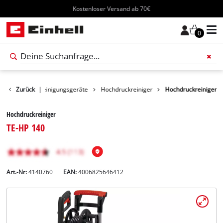
Kostenloser Versand ab 70€
0
Produkte
Zurück
|
Reinigungsgeräte
Hochdruckreiniger
Hochdruckreiniger
Hochdruckreiniger
TE-HP 140
Art.-Nr:
4140760
EAN:
4006825646412