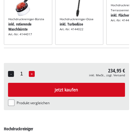
Hochdruckreini
Terrassenreini
inkl. Flächenre
Hochdruckreiniger-Bürste
Hochdruckreiniger-Düse
Art.-Nr: 41440
inkl. rotierende
inkl. Turbodüse
Waschbürste
Art.-Nr: 4144022
Art.-Nr: 4144017
234,95 €
-
+
inkl. MwSt., zzgl. Versand
Quantity
Jetzt kaufen
Produkt vergleichen
Hochdruckreiniger