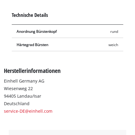
Schmutzentfernung. Die Bürste kann durch einen einfachen
Drück- und Drehmechanismus an der Sprühpistole des
Technische Details
Hochdruckreinigers befestigt werden. Geliefert wird eine
rotierende Waschbürste.
Anordnung Bürstenkopf
rund
Härtegrad Bürsten
weich
Herstellerinformationen
Einhell Germany AG
Wiesenweg 22
94405 Landau/Isar
Deutschland
service-DE@einhell.com