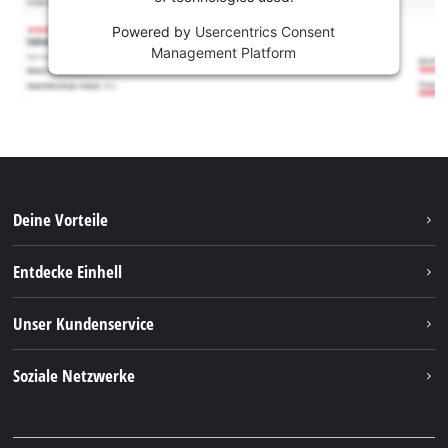
Powered by
Usercentrics Consent
Management Platform
Deine Vorteile
Entdecke Einhell
Einhell weltweit
Unser Kundenservice
Über uns
Kontakt
Soziale Netzwerke
Nachhaltigkeit
Garantien & Produktregistrierung
Presseportal
Facebook
Ersatzteile & Bedienungsanleitungen
YouTube