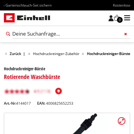
Kostenloser Versand ab 70€
0
igungs-Zubehör
Zurück
|
Hochdruckreiniger-Zubehör
Hochdruckreiniger-Bürste
Hochdruckreiniger-Bürste
Rotierende Waschbürste
Art.-Nr:
4144017
EAN:
4006825652253