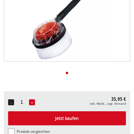
Deutsch
DE
Deutsch
English
35,95 €
-
+
inkl. MwSt., zzgl. Versand
Quantity
Jetzt kaufen
Produkt vergleichen