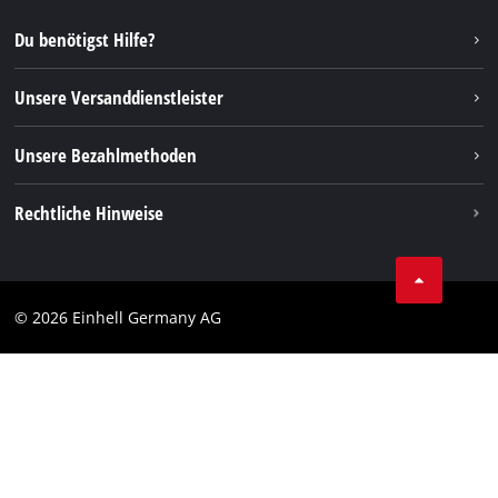
Reparaturservice
Instagram
Du benötigst Hilfe?
FAQs
TikTok
Rücksendungen / Widerruf
Unsere Versanddienstleister
Pinterest
Verpackungsrichtlinien
Linkedin
Unsere Bezahlmethoden
Hinweise zur Batterieentsorgung
Vertrag widerrufen
Rechtliche Hinweise
AGB
Datenschutz
© 2026 Einhell Germany AG
Impressum
Compliance
Verbraucherhinweise
Barrierefreiheits-Erklärung