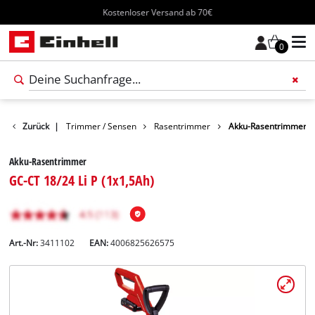
Kostenloser Versand ab 70€
0
e
Garten
Zurück
|
Trimmer / Sensen
Rasentrimmer
Akku-Rasentrimmer
Akku-Rasentrimmer
GC-CT 18/24 Li P (1x1,5Ah)
Art.-Nr:
3411102
EAN:
4006825626575