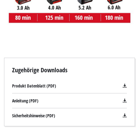
This content is not permitted to load due
to trackers that are not disclosed to the
visitor. The website owner needs to setup
the site with their CMP to add this content
to the list of technologies used.
Powered by
Usercentrics Consent
Management Platform
Zugehörige Downloads
Produkt Datenblatt (PDF)
Anleitung (PDF)
Sicherheitshinweise (PDF)