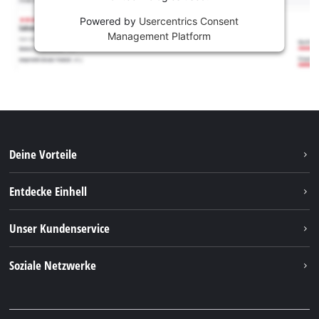
Powered by
Usercentrics Consent
Management Platform
Deine Vorteile
Entdecke Einhell
Einhell weltweit
Unser Kundenservice
Über uns
Kontakt
Soziale Netzwerke
Nachhaltigkeit
Garantien & Produktregistrierung
Presseportal
Facebook
Ersatzteile & Bedienungsanleitungen
YouTube