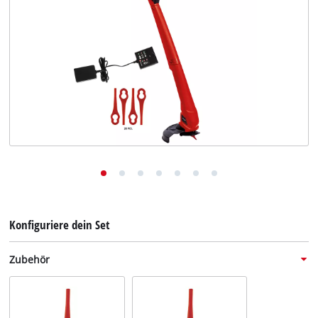
Deutsch
DE
Deutsch
English
Konfiguriere dein Set
Zubehör