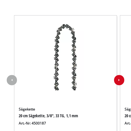
Sägekette
Säg
20 cm Sägekette, 3/8", 33 TG, 1,1 mm
20 
Art.-Nr: 4500187
Art