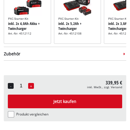
PXC-Starter-Kit
PXC-Starter-Kit
PXC-Starter-Kit
inkl. 2x 4,0Ah Akku +
inkl. 2x 5,2Ah +
inkl. 2x 3,0Ah
Twincharger
Twincharger
Twincharger
Art.-Nr: 4512112
Art.-Nr: 4512108
Art.-Nr: 45120
Zubehör
339,95 €
-
+
inkl. MwSt., zzgl. Versand
Quantity
Fadenspule
Sensen-Messer
inkl. Ersatzspule
inkl. Ersatz-
Jetzt kaufen
Dickichtmesser
Art.-Nr: 3405102
Art.-Nr: 3405082
Produkt vergleichen