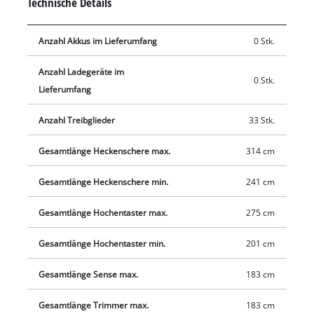
Technische Details
Hochentaster über Qualitätsschwert und –kette. Durch die
Verlängerungsstange können auch höhere Hecken gestutzt
Anzahl Akkus im Lieferumfang
0 Stk.
und Äste geschnitten werden. Der Ölbehälter sorgt im Betrieb
für die automatische Kettenschmierung. Der
Anzahl Ladegeräte im
Heckenscherenkopf ist 7-fach neigbar, die Fadenspule des
0 Stk.
Lieferumfang
Trimmers ist mit Tippautomatik ausgerüstet, zudem verfügt
das Multifunktionswerkzeug über ein hochwertiges 3-Zahn-
Anzahl Treibglieder
33 Stk.
Messer. Komfortabel im Einsatz ist das
Multifunktionswerkzeug durch den verstellbaren
Gesamtlänge Heckenschere max.
314 cm
Zusatzhandgriff und den Tragegurt. Die Lieferung erfolgt
Gesamtlänge Heckenschere min.
241 cm
ohne Akku und Ladegerät, diese sind separat erhältlich, zum
Beispiel als praktisches Starter-Set.
Gesamtlänge Hochentaster max.
275 cm
Gesamtlänge Hochentaster min.
201 cm
Gesamtlänge Sense max.
183 cm
Gesamtlänge Trimmer max.
183 cm