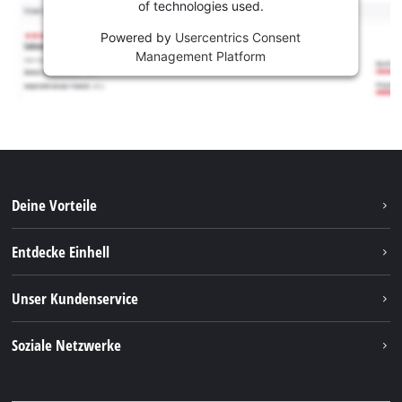
of technologies used.
Powered by
Usercentrics Consent
Management Platform
Deine Vorteile
Entdecke Einhell
Einhell weltweit
Unser Kundenservice
Über uns
Kontakt
Soziale Netzwerke
Nachhaltigkeit
Garantien & Produktregistrierung
Presseportal
Facebook
Ersatzteile & Bedienungsanleitungen