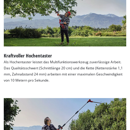
This content is not permitted to load due
to trackers that are not disclosed to the
visitor. The website owner needs to setup
the site with their CMP to add this content
to the list of technologies used.
Powered by
Usercentrics Consent
Management Platform
Kraftvoller Hochentaster
Als Hochentaster leistet das Multifunktionswerkzeug zuverlässige Arbeit.
Das Qualitätsschwert (Schnittlänge 20 cm) und die Kette (Kettenstärke 1,1
mm, Zahnabstand 24 mm) arbeiten mit einer maximalen Geschwindigkeit
von 10 Metern pro Sekunde.