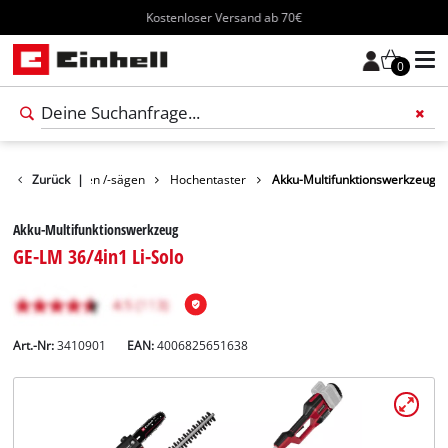
Kostenloser Versand ab 70€
0
Gartenscheren /-sägen
Zurück
|
Hochentaster
Akku-Multifunktionswerkzeug
Akku-Multifunktionswerkzeug
GE-LM 36/4in1 Li-Solo
Art.-Nr:
3410901
EAN:
4006825651638