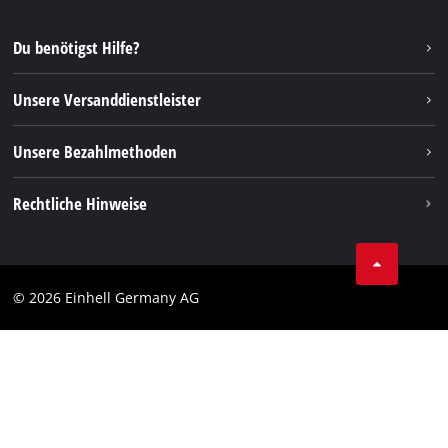
YouTube
Reparaturservice
Instagram
Du benötigst Hilfe?
FAQs
TikTok
Rücksendungen / Widerruf
Unsere Versanddienstleister
Pinterest
Verpackungsrichtlinien
Linkedin
Unsere Bezahlmethoden
Hinweise zur Batterieentsorgung
Vertrag widerrufen
Rechtliche Hinweise
AGB
Datenschutz
© 2026 Einhell Germany AG
Impressum
Compliance
Verbraucherhinweise
Barrierefreiheits-Erklärung