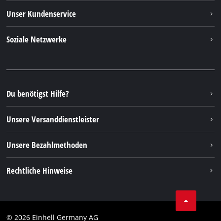
Einhell weltweit
Unser Kundenservice
Über uns
Kontakt
Soziale Netzwerke
Nachhaltigkeit
Garantien & Produktregistrierung
Presseportal
Facebook
Ersatzteile & Bedienungsanleitungen
YouTube
Reparaturservice
Instagram
Du benötigst Hilfe?
FAQs
TikTok
Rücksendungen / Widerruf
Unsere Versanddienstleister
Pinterest
Verpackungsrichtlinien
Linkedin
Unsere Bezahlmethoden
Hinweise zur Batterieentsorgung
Vertrag widerrufen
Rechtliche Hinweise
AGB
Datenschutz
© 2026 Einhell Germany AG