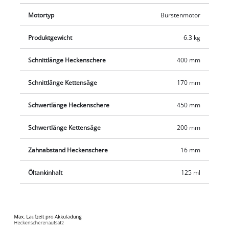
praktischen Schnellverschluss auf jeden Anwender angepasst.
Um auch schwierige Schnitte in der Höhe sauber und präzise
Motortyp
Bürstenmotor
ausführen zu können, lassen sich der Motorkopf 7-fach und
Produktgewicht
6.3 kg
der Hauptgriff 4-fach neigen und somit auf jede
Arbeitssituation abstimmen.
Schnittlänge Heckenschere
400 mm
Schnittlänge Kettensäge
170 mm
Schwertlänge Heckenschere
450 mm
Schwertlänge Kettensäge
200 mm
Zahnabstand Heckenschere
16 mm
Öltankinhalt
125 ml