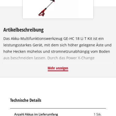
Artikelbeschreibung
Das Akku-Multifunktionswerkzeug GE-HC 18 Li T Kit ist ein
leistungsstarkes Gerät, mit dem sich höher gelegene Äste und
hohe Hecken mühelos und stromnetzunabhängig vom Boden
aus beschneiden lassen. Durch das Power X-Change
Batteriesystem von Einhell verfügt das Multitool über einen 18
Mehr anzeigen
V Akku mit 3,0 Ah für ausgedehnte Arbeitseinsätze. Dabei
sorgt das Metallgetriebe für hohe Langlebigkeit und das
OREGON-Qualitätsschwert und die OREGON-Kette für
saubere Schnittresultate. Der um 90° drehbare Aufsatz sorgt
dabei für mühelose Horizontalschnitte. Der Krallenanschlag
Technische Details
verhindert dabei ein Abrutschen beim Sägen. Die
automatische Kettenschmierung über einen Ölbehälter
Anzahl Akkus im Lieferumfang
1 Stk.