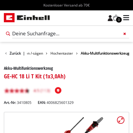
Kostenloser Versand ab 70€
0
Gartenscheren /-sägen
Zurück
|
Hochentaster
Akku-Multifunktionswerkzeug
Akku-Multifunktionswerkzeug
GE-HC 18 Li T Kit (1x3,0Ah)
Art.-Nr:
3410805
EAN:
4006825601329