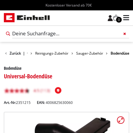
Kostenloser Versand ab 70€
0
Zurück
Zubehör
|
Reinigungs-Zubehör
Sauger-Zubehör
Bodendüse
Bodendüse
Universal-Bodendüse
Art.-Nr:
2351215
EAN:
4006825630060