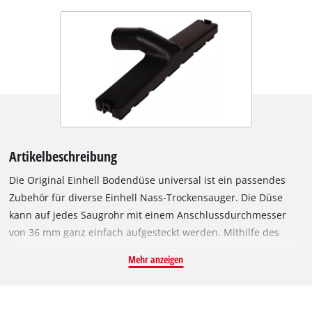
Artikelbeschreibung
Die Original Einhell Bodendüse universal ist ein passendes
Zubehör für diverse Einhell Nass-Trockensauger. Die Düse
kann auf jedes Saugrohr mit einem Anschlussdurchmesser
von 36 mm ganz einfach aufgesteckt werden. Mithilfe des
integrierten Gelenks kann die Düse bequem und flexibel über
Mehr anzeigen
den Boden bewegt werden. Dabei kann die universelle
Bodendüse sowohl auf glattem Untergrund wie Parkett oder
Fliesen, als auch auf Teppichböden eingesetzt werden. Als