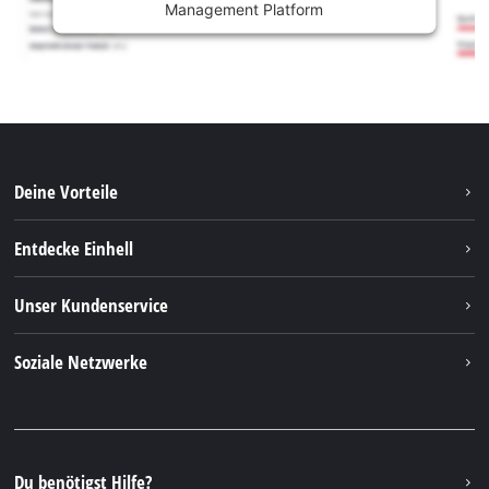
Management Platform
Deine Vorteile
Entdecke Einhell
Einhell weltweit
Unser Kundenservice
Über uns
Kontakt
Soziale Netzwerke
Nachhaltigkeit
Garantien & Produktregistrierung
Presseportal
Facebook
Ersatzteile & Bedienungsanleitungen
YouTube
Reparaturservice
Instagram
Du benötigst Hilfe?