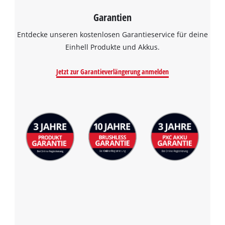
visitor. The website owner needs to setup
the site with their CMP to add this content
Garantien
to the list of technologies used.
Entdecke unseren kostenlosen Garantieservice für deine
Powered by
Usercentrics Consent
Einhell Produkte und Akkus.
Management Platform
Jetzt zur Garantieverlängerung anmelden