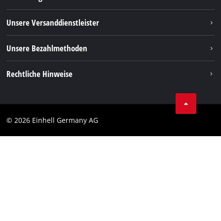
FAQs
TikTok
Rücksendungen / Widerruf
Unsere Versanddienstleister
Pinterest
Verpackungsrichtlinien
Linkedin
Unsere Bezahlmethoden
Hinweise zur Batterieentsorgung
Vertrag widerrufen
Rechtliche Hinweise
AGB
Datenschutz
© 2026 Einhell Germany AG
Impressum
Compliance
Verbraucherhinweise
Barrierefreiheits-Erklärung