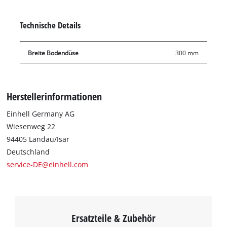
Nass-Trockensauger-Zubehör eignet sich die Bodendüse nicht
nur zum herkömmlichen Trockensaugen, sondern auch zum
Technische Details
Aufsaugen von Flüssigkeiten. Die Bodendüse ist 30 cm breit.
Breite Bodendüse
300 mm
Herstellerinformationen
Einhell Germany AG
Wiesenweg 22
94405 Landau/Isar
Deutschland
service-DE@einhell.com
Ersatzteile & Zubehör