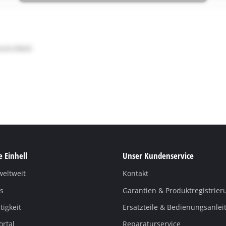
 Einhell
Unser Kundenservice
weltweit
Kontakt
s
Garantien & Produktregistrier
igkeit
Ersatzteile & Bedienungsanle
ortal
Reparaturservice