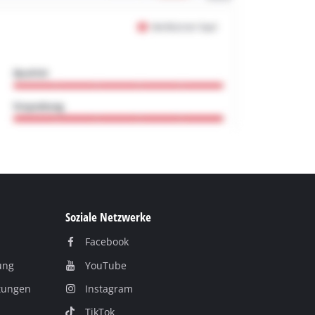
Soziale Netzwerke
Facebook
ung
YouTube
itungen
Instagram
TikTok