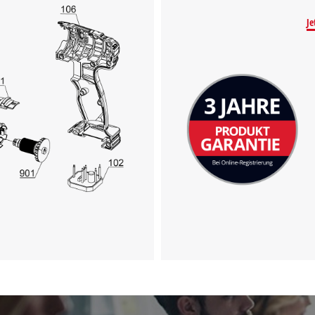
Je
Wir benötigen deine Zustimmung, um
Google Maps laden zu können!
This content is not permitted to load due
to trackers that are not disclosed to the
visitor. The website owner needs to setup
the site with their CMP to add this content
to the list of technologies used.
Powered by
Usercentrics Consent