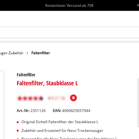
Kostenloser Versand ab 70€
N
uger-Zubehör
Faltenfilter
Faltenfilter
Faltenfilter, Staubklasse L
Art.-Nr:
2351126
EAN:
4006825657944
Original Einhell Faltenfilter der Staubklasse L
Zubehör und Ersatzteil für Nass-Trockensauger
Passend für alle Nass-Trockensauger der Staubklasse L