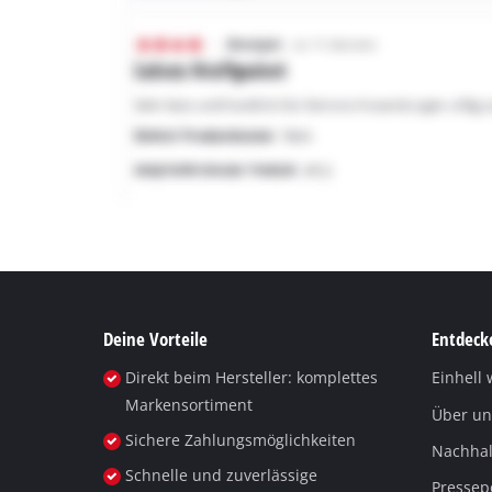
Deine Vorteile
Entdecke
Direkt beim Hersteller: komplettes
Einhell 
Markensortiment
Über un
Sichere Zahlungsmöglichkeiten
Nachhalt
Schnelle und zuverlässige
Pressep