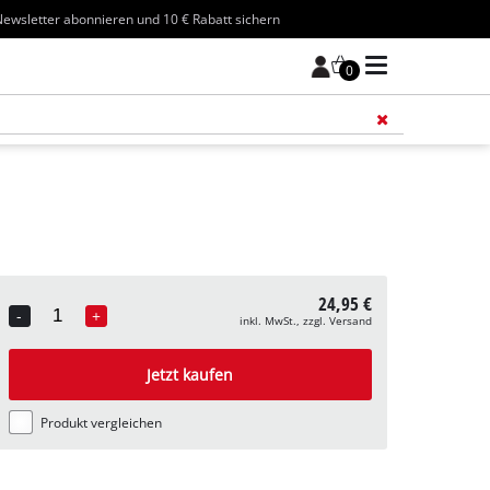
ewsletter abonnieren und 10 € Rabatt sichern
0
Füge 
24,95 €
-
+
inkl. MwSt., zzgl. Versand
Quantity
Jetzt kaufen
Produkt vergleichen