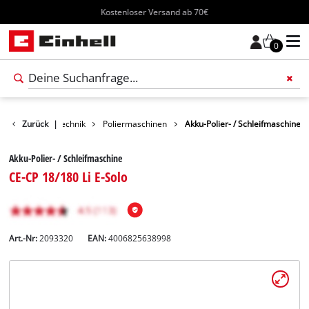
Kostenloser Versand ab 70€
0
reizeit
Zurück
Autotechnik
|
Poliermaschinen
Akku-Polier- / Schleifmaschine
Akku-Polier- / Schleifmaschine
CE-CP 18/180 Li E-Solo
Art.-Nr:
2093320
EAN:
4006825638998