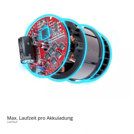
Wir benötigen deine Zustimmung, um
Google Maps laden zu können!
This content is not permitted to load due
to trackers that are not disclosed to the
visitor. The website owner needs to setup
the site with their CMP to add this content
to the list of technologies used.
Powered by
Usercentrics Consent
Management Platform