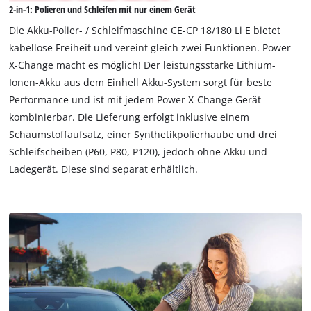
2-in-1: Polieren und Schleifen mit nur einem Gerät
to
load
Die Akku-Polier- / Schleifmaschine CE-CP 18/180 Li E bietet
due
kabellose Freiheit und vereint gleich zwei Funktionen. Power
to
X-Change macht es möglich! Der leistungsstarke Lithium-
trackers
Ionen-Akku aus dem Einhell Akku-System sorgt für beste
that
are
Performance und ist mit jedem Power X-Change Gerät
not
kombinierbar. Die Lieferung erfolgt inklusive einem
disclosed
Schaumstoffaufsatz, einer Synthetikpolierhaube und drei
to
Schleifscheiben (P60, P80, P120), jedoch ohne Akku und
the
Ladegerät. Diese sind separat erhältlich.
visitor.
The
website
owner
needs
to
setup
the
site
with