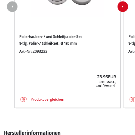
Polierhauben- / und Schleifpapier-Set
Poli
9-tlg. Polier-/ Schleif-Set, Ø 180 mm
9-tl
Art.-Nr: 2093233
Art
23.95
EUR
inkl. MwSt.,
zzgl. Versand
Produkt vergleichen
Herstellerinformationen