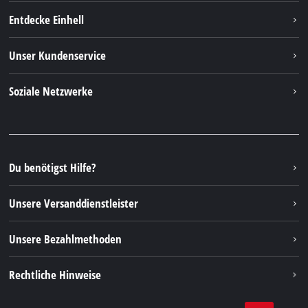
Entdecke Einhell
Einhell weltweit
Unser Kundenservice
Über uns
Kontakt
Soziale Netzwerke
Nachhaltigkeit
Garantien & Produktregistrierung
Presseportal
Facebook
Ersatzteile & Bedienungsanleitungen
YouTube
Reparaturservice
Instagram
Du benötigst Hilfe?
FAQs
TikTok
Rücksendungen / Widerruf
Unsere Versanddienstleister
Pinterest
Verpackungsrichtlinien
Linkedin
Unsere Bezahlmethoden
Hinweise zur Batterieentsorgung
Vertrag widerrufen
Rechtliche Hinweise
AGB