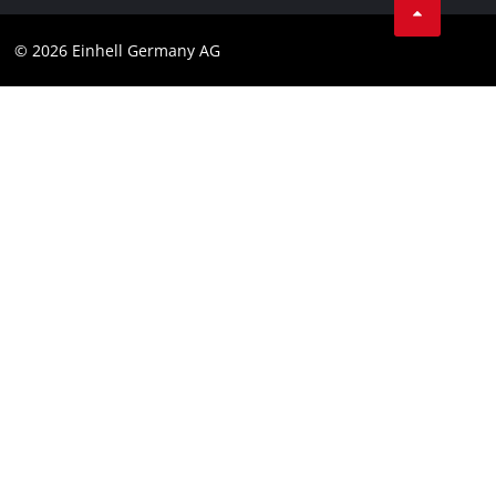
Datenschutz
© 2026 Einhell Germany AG
Impressum
Compliance
Verbraucherhinweise
Barrierefreiheits-Erklärung