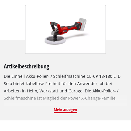
Artikelbeschreibung
Die Einhell Akku-Polier- / Schleifmaschine CE-CP 18/180 Li E-
Solo bietet kabellose Freiheit für den Anwender, ob bei
Arbeiten in Heim, Werkstatt und Garage. Die Akku-Polier- /
Schleifmaschine ist Mitglied der Power X-Change-Familie,
Akkus dieser Systemreihe können bei allen PXC-Geräten
Mehr anzeigen
verwendet werden. Angetrieben wird das Gerät von dem
Einhell PurePOWER Brushless Motor. Dieser bürstenlose
Motor bietet mehr Kraft und eine längere Laufzeit als