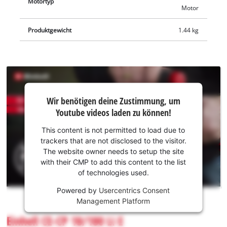
Motortyp
Motor
Produktgewicht
1.44 kg
Wir
Wir benötigen deine Zustimmung, um
benötigen
Youtube videos laden zu können!
deine
Zustimmung,
This content is not permitted to load due to
um Youtube
trackers that are not disclosed to the visitor.
laden zu
The website owner needs to setup the site
können!
with their CMP to add this content to the list
of technologies used.
This
Powered by
Usercentrics Consent
content
Management Platform
is
not
Einhell CE-CP 18/180 Li E
permitted