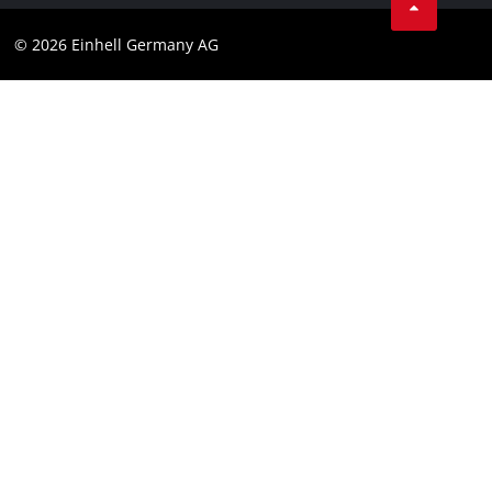
Datenschutz
© 2026 Einhell Germany AG
Impressum
Compliance
Verbraucherhinweise
Barrierefreiheits-Erklärung