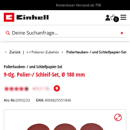
Kostenloser Versand ab 70€
0
Winkelschleifer-/ Polierer-Zubehör
Zurück
|
Polierhauben- / und Schleifpapier-Set
Polierhauben- / und Schleifpapier-Set
9-tlg. Polier-/ Schleif-Set, Ø 180 mm
Art.-Nr:
2093233
EAN:
4006825551846