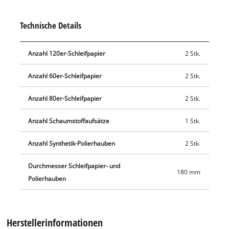
Außerdem zählen zwei Synthetik-Polierhauben und ein
Schaumstoffaufsatz zum Lieferumfang. So können vielfältige
Technische Details
Polier- und Schleifarbeiten im Handumdrehen erledigt
werden.
Anzahl 120er-Schleifpapier
2 Stk.
Anzahl 60er-Schleifpapier
2 Stk.
Anzahl 80er-Schleifpapier
2 Stk.
Anzahl Schaumstoffaufsätze
1 Stk.
Anzahl Synthetik-Polierhauben
2 Stk.
Durchmesser Schleifpapier- und
180 mm
Polierhauben
Herstellerinformationen