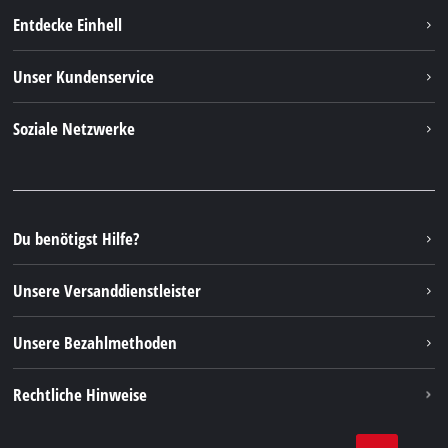
Entdecke Einhell
Einhell weltweit
Unser Kundenservice
Über uns
Kontakt
Soziale Netzwerke
Nachhaltigkeit
Garantien & Produktregistrierung
Presseportal
Facebook
Ersatzteile & Bedienungsanleitungen
YouTube
Reparaturservice
Instagram
Du benötigst Hilfe?
FAQs
TikTok
Rücksendungen / Widerruf
Unsere Versanddienstleister
Pinterest
Verpackungsrichtlinien
Linkedin
Unsere Bezahlmethoden
Hinweise zur Batterieentsorgung
Vertrag widerrufen
Rechtliche Hinweise
AGB