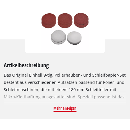
Artikelbeschreibung
Das Original Einhell 9-tlg. Polierhauben- und Schleifpapier-Set
besteht aus verschiedenen Aufsätzen passend für Polier- und
Schleifmaschinen, die mit einem 180 mm Schleifteller mit
Mikro-Kletthaftung ausgestattet sind. Speziell passend ist das
Set für die Einhell Akku-Polier-/Schleifmaschine CE-CP 18/180
Mehr anzeigen
Li E und die Einhell Polier- und Schleifmaschinen CC-PO
1100/1 E und CC-PO 1100/2 E. Das Set besteht aus jeweils zwei
runden Schleifpapieren mit 60er, 80er und 120er Körnung.