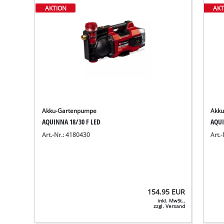
AKTION
AKT
Akku-Gartenpumpe
Akk
AQUINNA 18/30 F LED
AQUI
Art.-Nr.: 4180430
Art.
154.95
EUR
inkl. MwSt.,
zzgl. Versand