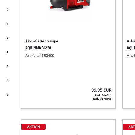
Akku-Gartenpumpe
Akk
AQUINNA 36/30
AQUI
Art.-Nr.: 4180400
Art.
99.95
EUR
inkl. MwSt.,
zzgl. Versand
AKTION
AKT