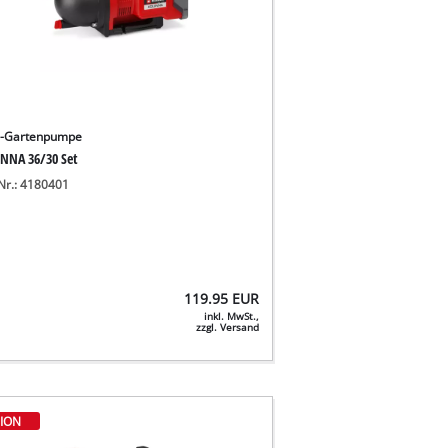
u-Gartenpumpe
NNA 36/30 Set
-Nr.: 4180401
119.95
EUR
inkl. MwSt.,
zzgl. Versand
ION