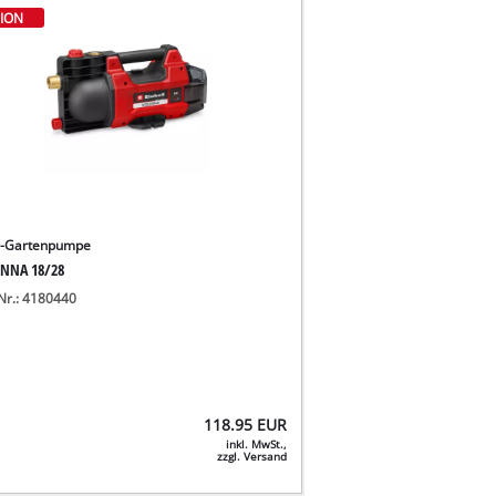
ION
u-Gartenpumpe
NNA 18/28
-Nr.: 4180440
118.95
EUR
inkl. MwSt.,
zzgl. Versand