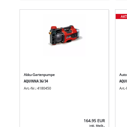
AKT
Akku-Gartenpumpe
Auto
AQUINNA 36/34
AQUI
Art.-Nr.: 4180450
Art.
164.95
EUR
inkl. MwSt.,