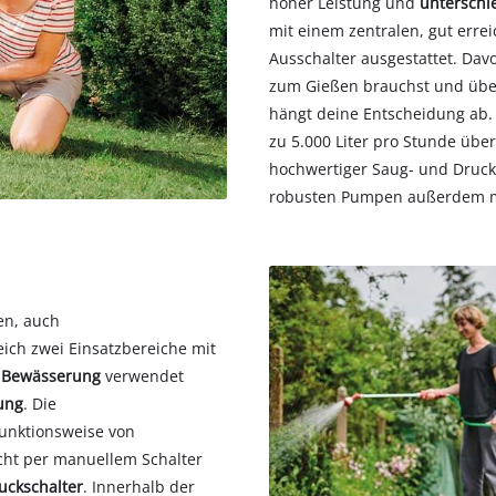
hoher Leistung und
unterschi
mit einem zentralen, gut erre
Ausschalter ausgestattet. Davo
zum Gießen brauchst und übe
hängt deine Entscheidung ab
zu 5.000 Liter pro Stunde üb
hochwertiger Saug- und Druck
robusten Pumpen außerdem m
en, auch
ich zwei Einsatzbereiche mit
r Bewässerung
verwendet
ung
. Die
unktionsweise von
ht per manuellem Schalter
uckschalter
. Innerhalb der