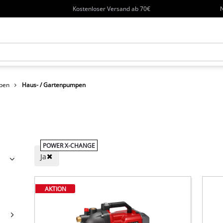
Kostenloser Versand ab 70€
N
pen
Haus- / Gartenpumpen
POWER X-CHANGE
Ja
AKTION