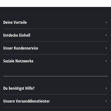
Deine Vorteile
Entdecke Einhell
Einhell weltweit
Unser Kundenservice
Über uns
Kontakt
Soziale Netzwerke
Nachhaltigkeit
Garantien & Produktregistrierung
Presseportal
Facebook
Ersatzteile & Bedienungsanleitungen
YouTube
Reparaturservice
Instagram
Du benötigst Hilfe?
FAQs
TikTok
Rücksendungen / Widerruf
Unsere Versanddienstleister
Pinterest
Verpackungsrichtlinien