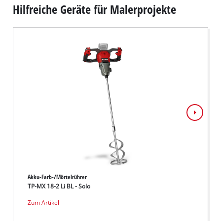
Hilfreiche Geräte für Malerprojekte
Akku-Farb-/Mörtelrührer
Akku-F
TP-MX 18-2 Li BL - Solo
TE-MX 
Zum Artikel
Zum Ar