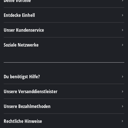
Deine Vorteile
Entdecke Einhell
Einhell weltweit
Unser Kundenservice
Über uns
Kontakt
Soziale Netzwerke
Nachhaltigkeit
Garantien & Produktregistrierung
Presseportal
Facebook
Ersatzteile & Bedienungsanleitungen
YouTube
Reparaturservice
Instagram
Du benötigst Hilfe?
FAQs
TikTok
Rücksendungen / Widerruf
Unsere Versanddienstleister
Pinterest
Verpackungsrichtlinien
Linkedin
Unsere Bezahlmethoden
Hinweise zur Batterieentsorgung
Vertrag widerrufen
Rechtliche Hinweise