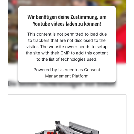
Wir
Wir benötigen deine Zustimmung, um
benötigen
Youtube videos laden zu können!
deine
Zustimmung,
This content is not permitted to load due
um Youtube
to trackers that are not disclosed to the
laden zu
visitor. The website owner needs to setup
können!
the site with their CMP to add this content
to the list of technologies used.
This
Powered by
Usercentrics Consent
content
Management Platform
is
Die besten Tischkreissägen von Einhell
not
permitted
to
load
due
to
trackers
that
are