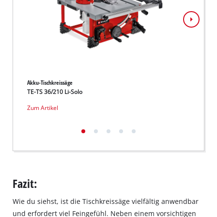
not
disclosed
to
the
visitor.
The
website
owner
Akku-Tischkreissäge
Tischkr
needs
TE-TS 36/210 Li-Solo
TE-CC
to
Zum Artikel
Zum Ar
setup
the
site
with
their
CMP
to
Fazit:
add
this
Wie du siehst, ist die Tischkreissäge vielfältig anwendbar
content
to
und erfordert viel Feingefühl. Neben einem vorsichtigen