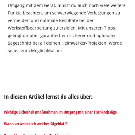
the
Umgang mit dem Gerät, musst du auch noch viele weitere
list
Punkte beachten, um schwerwiegende Verletzungen zu
of
vermeiden und optimale Resultate bei der
technologies
Werkstoffbearbeitung zu erzielen. Mit unseren Tipps
used.
gelingt dir aber garantiert ein sicherer und optimaler
Powered
Sägeschnitt bei all deinen Heimwerker‐Projekten. Werde
by
selbst zum MöglichMacher!
Usercentrics
Consent
Management
Platform
In diesem Artikel lernst du alles über:
Wichtige Sicherheitsmaßnahmen im Umgang mit einer Tischkreissäge
Wann verwende ich welches Sägeblatt?