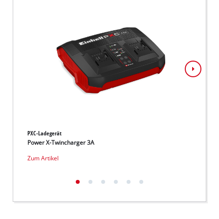
PXC-Ladegerät
PXC-La
Power X-Twincharger 3A
Power
Zum Artikel
Zum Ar