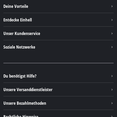
Deine Vorteile
Entdecke Einhell
Einhell weltweit
Unser Kundenservice
Über uns
Kontakt
Soziale Netzwerke
Nachhaltigkeit
Garantien & Produktregistrierung
Presseportal
Facebook
Ersatzteile & Bedienungsanleitungen
YouTube
Reparaturservice
Instagram
Du benötigst Hilfe?
FAQs
TikTok
Rücksendungen / Widerruf
Unsere Versanddienstleister
Pinterest
Verpackungsrichtlinien
Linkedin
Unsere Bezahlmethoden
Hinweise zur Batterieentsorgung
Vertrag widerrufen
Rechtliche Hinweise