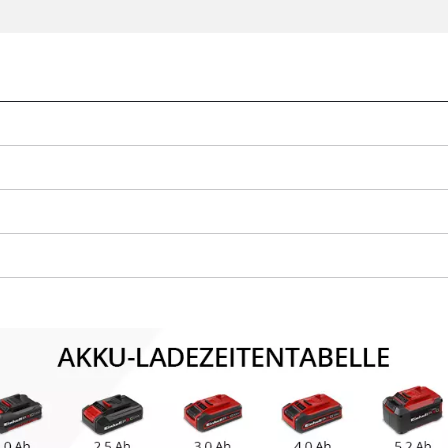
Wir benötigen deine Zustimmung, um
Google Maps laden zu können!
This content is not permitted to load due
to trackers that are not disclosed to the