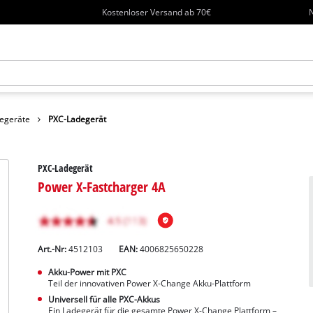
Kostenloser Versand ab 70€
N
egeräte
PXC-Ladegerät
PXC-Ladegerät
Power X-Fastcharger 4A
Art.-Nr:
4512103
EAN:
4006825650228
Akku-Power mit PXC
Teil der innovativen Power X-Change Akku-Plattform
Universell für alle PXC-Akkus
Ein Ladegerät für die gesamte Power X-Change Plattform –