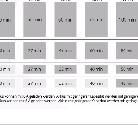
visitor. The website owner needs to setup
the site with their CMP to add this content
to the list of technologies used.
Powered by
Usercentrics Consent
Management Platform