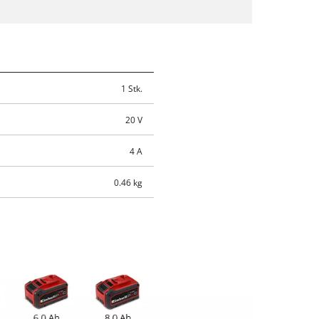
1 Stk.
20 V
4 A
0.46 kg