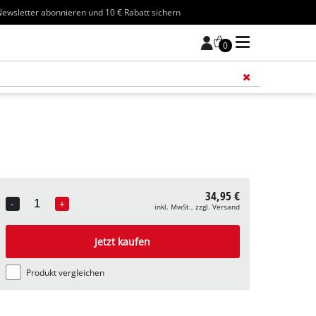
ewsletter abonnieren und 10 € Rabatt sichern
0
Füge 
34,95 €
-
+
inkl. MwSt., zzgl. Versand
Quantity
Jetzt kaufen
Produkt vergleichen