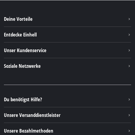
Deine Vorteile
Entdecke Einhell
Einhell weltweit
Unser Kundenservice
Über uns
Kontakt
Soziale Netzwerke
Nachhaltigkeit
Garantien & Produktregistrierung
Presseportal
Facebook
Ersatzteile & Bedienungsanleitungen
YouTube
Reparaturservice
Instagram
Du benötigst Hilfe?
FAQs
TikTok
Rücksendungen / Widerruf
Unsere Versanddienstleister
Pinterest
Verpackungsrichtlinien
Linkedin
Unsere Bezahlmethoden
Hinweise zur Batterieentsorgung