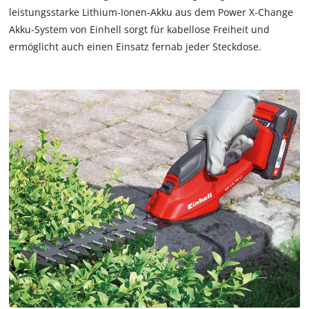
leistungsstarke Lithium-Ionen-Akku aus dem Power X-Change
trackers
Akku-System von Einhell sorgt für kabellose Freiheit und
that
are
ermöglicht auch einen Einsatz fernab jeder Steckdose.
not
disclosed
to
the
visitor.
The
website
owner
needs
to
setup
the
site
with
their
CMP
to
add