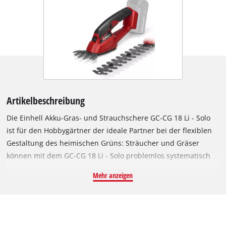
Artikelbeschreibung
Die Einhell Akku-Gras- und Strauchschere GC-CG 18 Li - Solo
ist für den Hobbygärtner der ideale Partner bei der flexiblen
Gestaltung des heimischen Grüns: Sträucher und Gräser
können mit dem GC-CG 18 Li - Solo problemlos systematisch
geschnitten werden. Ein robustes Metall-Getriebe sorgt für
Mehr anzeigen
eine optimale Kraftübertragung auf die lasergeschnittenen
und diamantgeschliffenen Messer. Im Lieferumfang enthalten
sind ein Grasschneideblatt sowie ein Strauchscherenmesser.
Ein System zum werkzeuglosen Messerwechsel verwandelt die