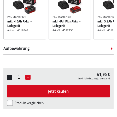
PXC-Starter-Kit
PXC-Starter-Kit
PXC-Starter-Kit
inkl. 4,0Ah Akku +
inkl. 4Ah Plus Akku +
inkl. 5,2Ah Ak
Ladegerät
Ladegerät
Ladegerät
Art.-Nr: 4512042
Art.-Nr: 4512159
Art.-Nr: 45121
Aufbewahrung
61,95 €
-
+
inkl. MwSt., zzgl. Versand
Quantity
Systemkoffer
Systemkoffer
Systemkoffer
inkl. E-Case S
inkl. E-Case M
inkl. E-Case L
Jetzt kaufen
Art.-Nr: 4540011
Art.-Nr: 4540021
Art.-Nr: 45400
Produkt vergleichen