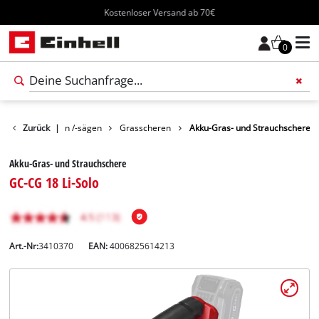
Kostenloser Versand ab 70€
0
Gartenscheren /-sägen
Zurück
|
Grasscheren
Akku-Gras- und Strauchschere
Akku-Gras- und Strauchschere
GC-CG 18 Li-Solo
Art.-Nr:
3410370
EAN:
4006825614213