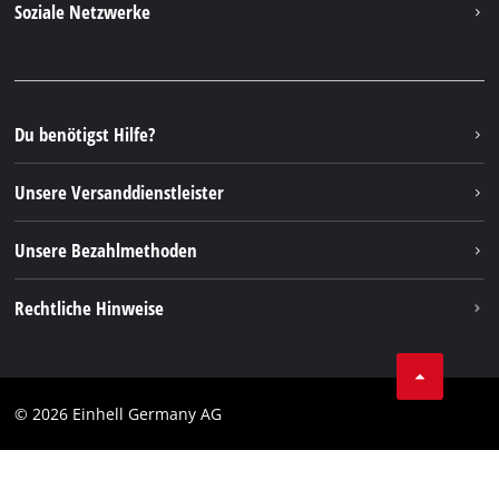
Soziale Netzwerke
Nachhaltigkeit
Garantien & Produktregistrierung
Presseportal
Facebook
Ersatzteile & Bedienungsanleitungen
YouTube
Reparaturservice
Instagram
Du benötigst Hilfe?
FAQs
TikTok
Rücksendungen / Widerruf
Unsere Versanddienstleister
Pinterest
Verpackungsrichtlinien
Linkedin
Unsere Bezahlmethoden
Hinweise zur Batterieentsorgung
Vertrag widerrufen
Rechtliche Hinweise
AGB
Datenschutz
© 2026 Einhell Germany AG
Impressum
Compliance
Verbraucherhinweise