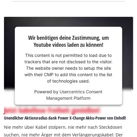
Wir
Wir benötigen deine Zustimmung, um
benötigen
Youtube videos laden zu können!
deine
Zustimmung,
This content is not permitted to load due to
um Youtube
trackers that are not disclosed to the visitor.
laden zu
The website owner needs to setup the site
können!
with their CMP to add this content to the list
of technologies used.
This
Powered by
Usercentrics Consent
content
Management Platform
is
not
Jetzt kabellose Freiheit genießen!
permitted
Unendlicher Aktionsradius dank Power X-Change Akku-Power von Einhell!
to
load
Nie mehr über Kabel stolpern, nie mehr nach Steckdosen
due
suchen, nie mehr Ärger mit dem Verlängerungskabel: Der
to