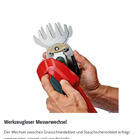
this
content
to
the
list
of
technologies
used.
Powered
by
Usercentrics
Consent
Management
Platform
Werkzeugloser Messerwechsel
Der Wechsel zwischen Grasschneideblatt und Stauchscherenblatt erfolgt
werkzeuglos, simpel und unaufwändig.