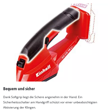
Wir benötigen deine Zustimmung, um
Google Maps laden zu können!
This content is not permitted to load due
to trackers that are not disclosed to the
visitor. The website owner needs to setup
the site with their CMP to add this content
to the list of technologies used.
Powered by
Usercentrics Consent
Bequem und sicher
Management Platform
Dank Softgrip liegt die Schere angenehm in der Hand. Ein
Sicherheitsschalter am Handgriff schützt vor einer unbeabsichtigten
Aktivierung der Klingen.