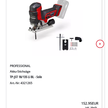
PROFESSIONAL
Akku-Stichsäge
TP-JST 18/135 Li BL - Solo
Art.-Nr: 4321265
152.95
EUR
inkl. MwSt.,