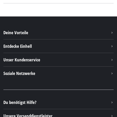
Deine Vorteile
Entdecke Einhell
Einhell weltweit
Unser Kundenservice
Über uns
Kontakt
Soziale Netzwerke
Nachhaltigkeit
Garantien & Produktregistrierung
Presseportal
Facebook
Ersatzteile & Bedienungsanleitungen
YouTube
Reparaturservice
Instagram
Du benötigst Hilfe?
FAQs
TikTok
Rücksendungen / Widerruf
Unsere Versanddienstleister