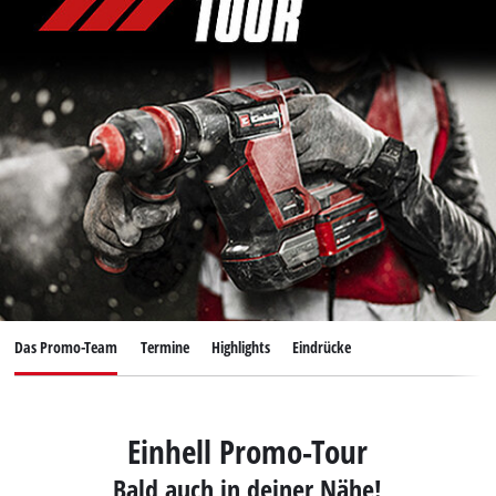
Deutsch
DE
Deutsch
English
Das Promo-Team
Termine
Highlights
Eindrücke
Einhell Promo-Tour
Bald auch in deiner Nähe!