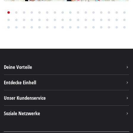
Deine Vorteile
Entdecke Einhell
Einhell weltweit
Unser Kundenservice
Über uns
Kontakt
Soziale Netzwerke
Nachhaltigkeit
Garantien & Produktregistrierung
Presseportal
Facebook
Ersatzteile & Bedienungsanleitungen