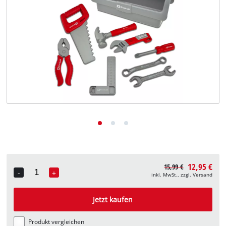
Deutsch
Deutsch
English
12,95 €
15,99 €
-
+
inkl. MwSt., zzgl. Versand
Quantity
Jetzt kaufen
Produkt vergleichen