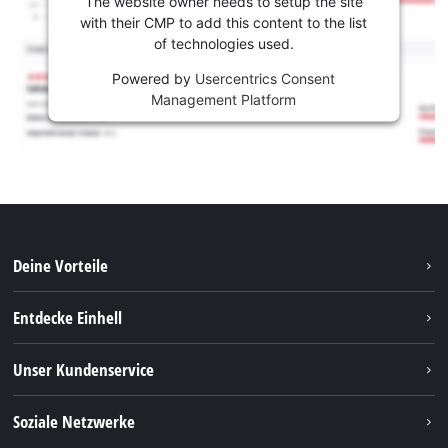
The website owner needs to setup the site
with their CMP to add this content to the list
of technologies used.
Powered by
Usercentrics Consent
Management Platform
Deine Vorteile
Entdecke Einhell
Einhell weltweit
Unser Kundenservice
Über uns
Kontakt
Soziale Netzwerke
Nachhaltigkeit
Garantien & Produktregistrierung