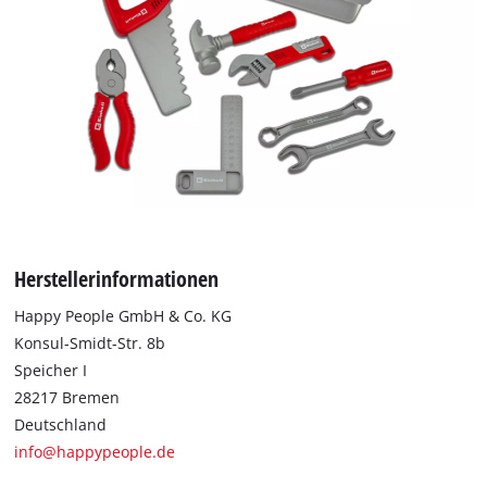
This content is not permitted to load due
to trackers that are not disclosed to the
visitor. The website owner needs to setup
the site with their CMP to add this content
to the list of technologies used.
Powered by
Usercentrics Consent
Management Platform
Herstellerinformationen
Happy People GmbH & Co. KG
Konsul-Smidt-Str. 8b
Speicher I
28217 Bremen
Deutschland
info@happypeople.de