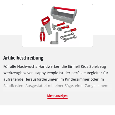
Artikelbeschreibung
Für alle Nachwuchs-Handwerker: die Einhell Kids Spielzeug
Werkzeugbox von Happy People ist der perfekte Begleiter für
aufregende Herausforderungen im Kinderzimmer oder im
Sandkasten. Ausgestattet mit einer Säge, einer Zange, einem
Hammer, 3 verschiedenen Schraubenschlüsseln, einem
Mehr anzeigen
Schraubendreher und einem rechtwinkligen Lineal, fehlt es
dem jungen Macher an nichts. Der Handgriff der
Werkzeugkiste ist mit einem Zentimetermaß bis 25 cm