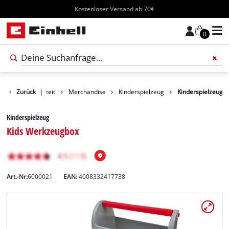
Kostenloser Versand ab 70€
0
rodukte
Zurück
Freizeit
|
Merchandise
Kinderspielzeug
Kinderspielzeug
Kinderspielzeug
Kids Werkzeugbox
Art.-Nr:
6000021
EAN:
4008332417738