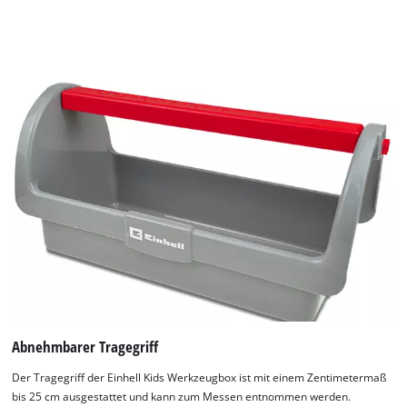
ausgestattet, das zum Messen von Hölzern, Ästen oder
anderen spannenden Baumaterialien verwendet werden
kann. Die Einhell Kids Werkzeugbox besteht aus robustem
und langlebigem Kunststoff und ist ca. 30 x 14 x 15 cm groß.
Achtung: Das Spielzeug enthält Kleinteile und ist für Kinder
ab 3 Jahren geeignet.
Abnehmbarer Tragegriff
Der Tragegriff der Einhell Kids Werkzeugbox ist mit einem Zentimetermaß
bis 25 cm ausgestattet und kann zum Messen entnommen werden.