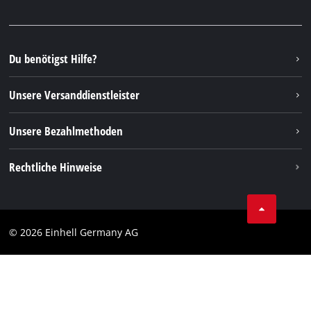
Presseportal
Facebook
Ersatzteile & Bedienungsanleitungen
YouTube
Reparaturservice
Instagram
Du benötigst Hilfe?
FAQs
TikTok
Rücksendungen / Widerruf
Unsere Versanddienstleister
Pinterest
Verpackungsrichtlinien
Linkedin
Unsere Bezahlmethoden
Hinweise zur Batterieentsorgung
Vertrag widerrufen
Rechtliche Hinweise
AGB
Datenschutz
© 2026 Einhell Germany AG
Impressum
Compliance
Verbraucherhinweise
Barrierefreiheits-Erklärung